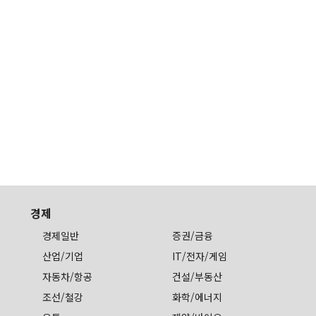
경제
경제일반
증권/금융
산업/기업
IT/전자/게임
자동차/항공
건설/부동산
조선/철강
화학/에너지