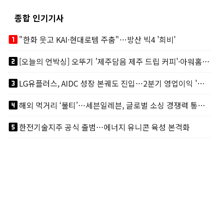
종합 인기기사
looks_one
"한화 웃고 KAI·현대로템 주춤"…방산 빅4 '희비'
looks_two
[오늘의 언박싱] 오뚜기 '제주담음 제주 드립 커피'·아워홈 ‘갓석박지’ 外
looks_3
LG유플러스, AIDC 성장 본궤도 진입…2분기 영업이익 '역대 최대'
looks_4
해외 먹거리 ‘불티’…세븐일레븐, 글로벌 소싱 경쟁력 통했다
looks_5
한전기술지주 공식 출범…에너지 유니콘 육성 본격화