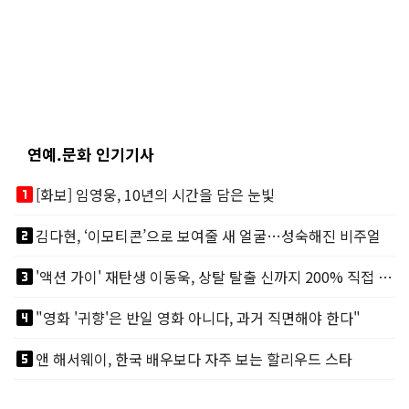
연예.문화 인기기사
looks_one
[화보] 임영웅, 10년의 시간을 담은 눈빛
looks_two
김다현, ‘이모티콘’으로 보여줄 새 얼굴…성숙해진 비주얼
looks_3
'액션 가이' 재탄생 이동욱, 상탈 탈출 신까지 200% 직접 소화
looks_4
"영화 '귀향'은 반일 영화 아니다, 과거 직면해야 한다"
looks_5
앤 해서웨이, 한국 배우보다 자주 보는 할리우드 스타