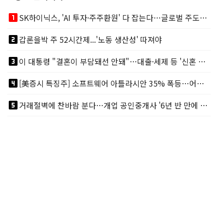
looks_one
SK하이닉스, 'AI 투자·주주환원' 다 잡는다…글로벌 주도권 굳히기
looks_two
갑론을박 주 52시간제...'노동 생산성' 따져야
looks_3
이 대통령 "결혼이 부담돼선 안돼"…대출·세제 등 '신혼 걸림돌' 제거
looks_4
[美증시 특징주] 소프트웨어 아틀라시안 35% 폭등…어닝서프, 투자의견 줄줄이 상향
looks_5
거래절벽에 찬바람 분다…개업 공인중개사 '6년 반 만에 최저'