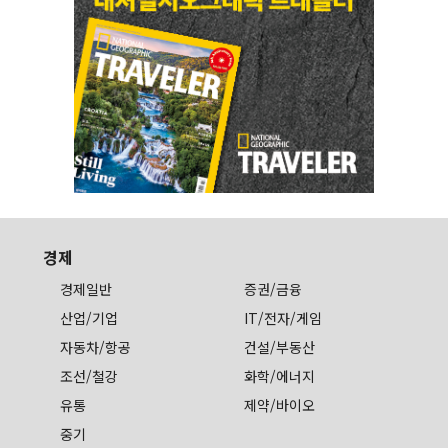
경제
경제일반
증권/금융
산업/기업
IT/전자/게임
자동차/항공
건설/부동산
조선/철강
화학/에너지
유통
제약/바이오
중기