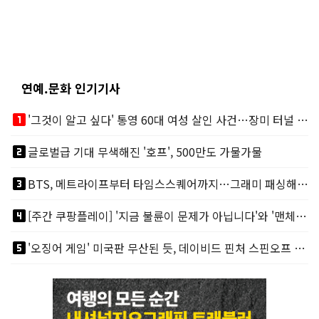
연예.문화 인기기사
looks_one
'그것이 알고 싶다' 통영 60대 여성 살인 사건…장미 터널 아래 킬러, 누구냐 넌?
looks_two
글로벌급 기대 무색해진 '호프', 500만도 가물가물
looks_3
BTS, 메트라이프부터 타임스스퀘어까지…그래미 패싱해도 미 대륙 꿀꺽
looks_4
[주간 쿠팡플레이] '지금 불륜이 문제가 아닙니다'와 '맨체스터 시티 VS 아틀레티코 마드리드 빅매치'
looks_5
'오징어 게임' 미국판 무산된 듯, 데이비드 핀처 스핀오프 철회