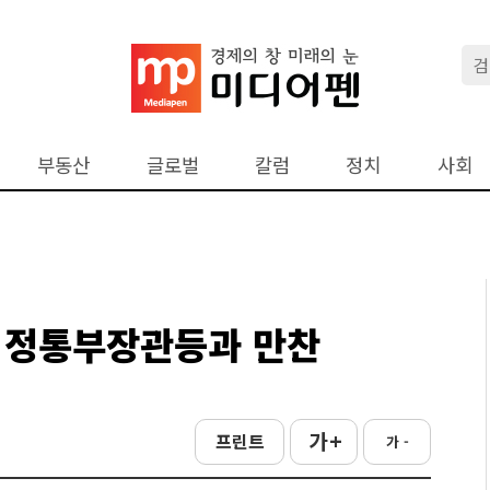
부동산
글로벌
칼럼
정치
사회
 정통부장관등과 만찬
가 +
프린트
가 -