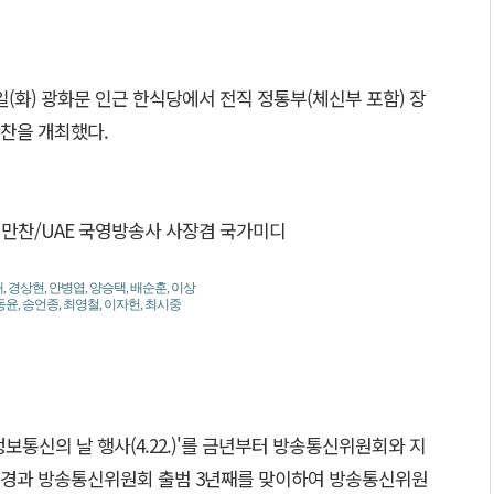
(화) 광화문 인근 한식당에서 전직 정통부(체신부 포함) 장
찬을 개최했다.
, 경상현, 안병엽, 양승택, 배순훈, 이상
동윤, 송언종, 최영철, 이자헌, 최시중
보통신의 날 행사(4.22.)'를 금년부터 방송통신위원회와 지
배경과 방송통신위원회 출범 3년째를 맞이하여 방송통신위원