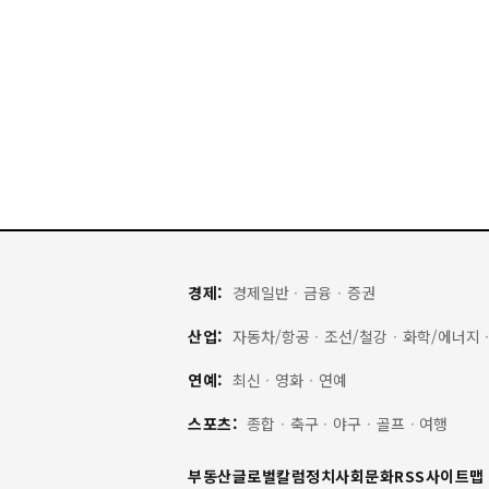
경제:
경제일반
·
금융
·
증권
산업:
자동차/항공
·
조선/철강
·
화학/에너지
연예:
최신
·
영화
·
연예
스포츠:
종합
·
축구
·
야구
·
골프
·
여행
부동산
글로벌
칼럼
정치
사회
문화
RSS
사이트맵