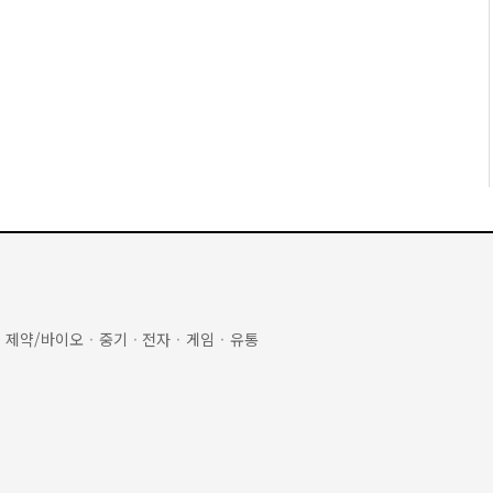
·
제약/바이오
·
중기
·
전자
·
게임
·
유통