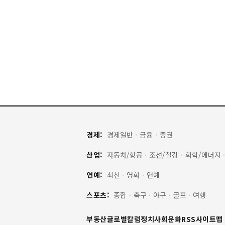
경제:
경제일반
·
금융
·
증권
산업:
자동차/항공
·
조선/철강
·
화학/에너지
연예:
최신
·
영화
·
연예
스포츠:
종합
·
축구
·
야구
·
골프
·
여행
부동산
글로벌
칼럼
정치
사회
문화
RSS
사이트맵