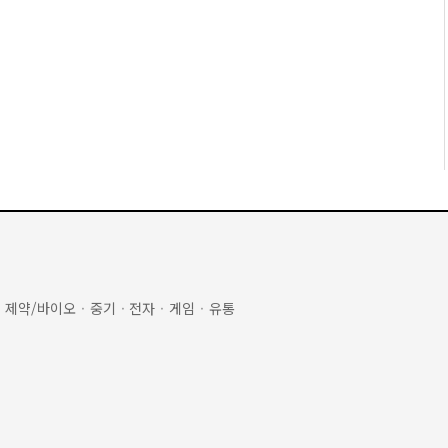
·
제약/바이오
·
중기
·
전자
·
게임
·
유통