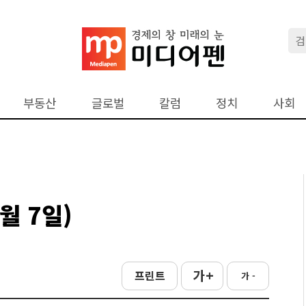
부동산
글로벌
칼럼
정치
사회
월 7일)
가 +
프린트
가 -