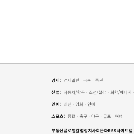
경제:
경제일반
·
금융
·
증권
산업:
자동차/항공
·
조선/철강
·
화학/에너지
연예:
최신
·
영화
·
연예
스포츠:
종합
·
축구
·
야구
·
골프
·
여행
부동산
글로벌
칼럼
정치
사회
문화
RSS
사이트맵