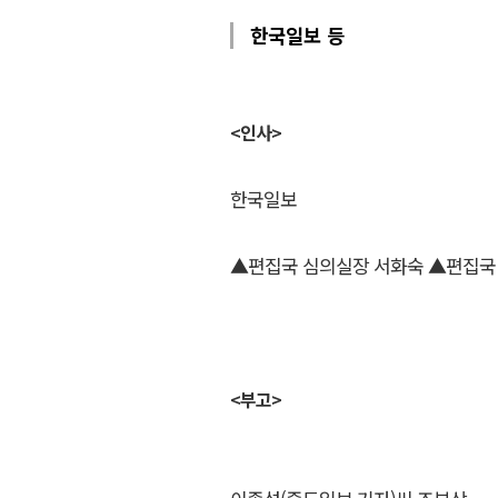
한국일보 등
<인사>
한국일보
▲편집국 심의실장 서화숙 ▲편집국
<부고>