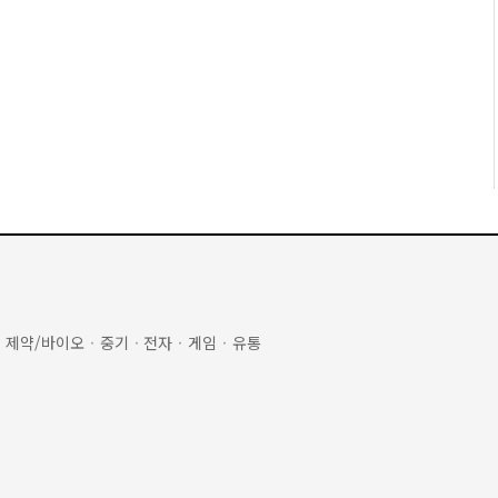
·
제약/바이오
·
중기
·
전자
·
게임
·
유통