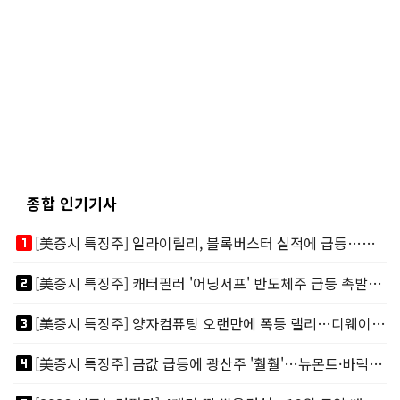
종합 인기기사
looks_one
[美증시 특징주] 일라이릴리, 블록버스터 실적에 급등…마운자로 매출 폭발
looks_two
[美증시 특징주] 캐터필러 '어닝서프' 반도체주 급등 촉발…"AI 데이터센터 건설 강력"
looks_3
[美증시 특징주] 양자컴퓨팅 오랜만에 폭등 랠리…디웨이브·아이온큐 주도
looks_4
[美증시 특징주] 금값 급등에 광산주 '훨훨'…뉴몬트·바릭마이닝 주도