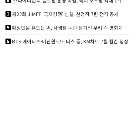
looks_two
'스파이더맨 4' 글로벌 흥행 폭발, 북미 오프닝 역대 1위
looks_3
제22회 JIMFF '국제경쟁' 신설, 선정작 7편 전격 공개
looks_4
황정민을 흔드는 손, 사생활 논란 장기전 우려 속 영화계도 리스크
looks_5
BTS·에이티즈·이찬원·코르티스 등, KM차트 7월 월간 정상