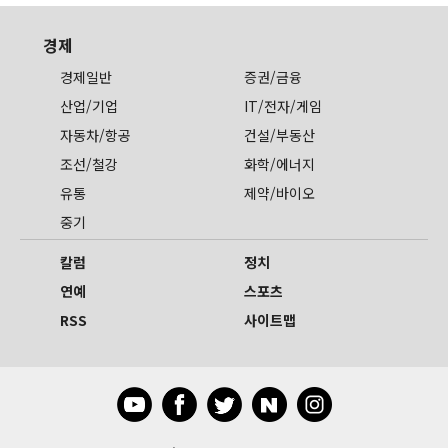
경제
경제일반
증권/금융
산업/기업
IT/전자/게임
자동차/항공
건설/부동산
조선/철강
화학/에너지
유통
제약/바이오
중기
칼럼
정치
연예
스포츠
RSS
사이트맵