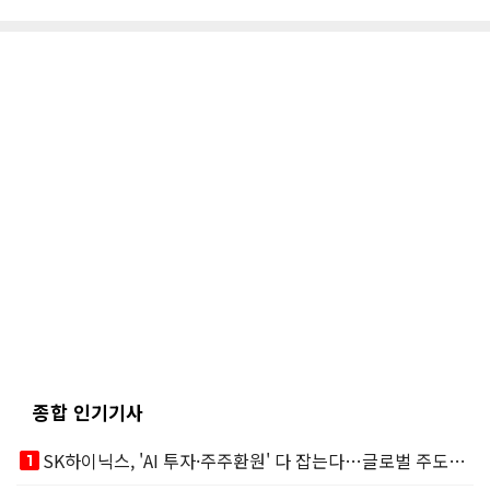
종합 인기기사
looks_one
SK하이닉스, 'AI 투자·주주환원' 다 잡는다…글로벌 주도권 굳히기