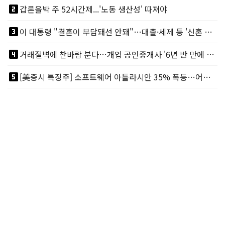
looks_two
갑론을박 주 52시간제...'노동 생산성' 따져야
looks_3
이 대통령 "결혼이 부담돼선 안돼"…대출·세제 등 '신혼 걸림돌' 제거
looks_4
거래절벽에 찬바람 분다…개업 공인중개사 '6년 반 만에 최저'
looks_5
[美증시 특징주] 소프트웨어 아틀라시안 35% 폭등…어닝서프, 투자의견 줄줄이 상향