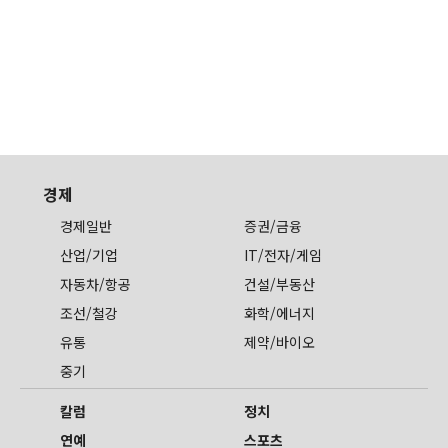
경제
경제일반
증권/금융
산업/기업
IT/전자/게임
자동차/항공
건설/부동산
조선/철강
화학/에너지
유통
제약/바이오
중기
칼럼
정치
연예
스포츠