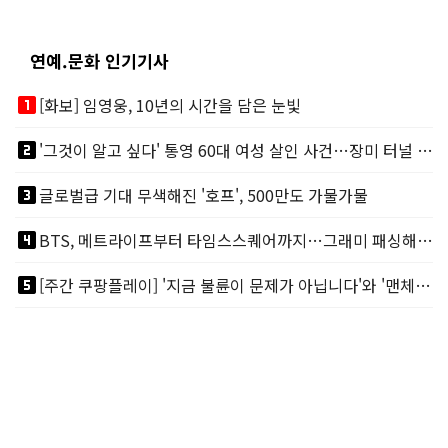
연예.문화 인기기사
looks_one
[화보] 임영웅, 10년의 시간을 담은 눈빛
looks_two
'그것이 알고 싶다' 통영 60대 여성 살인 사건…장미 터널 아래 킬러, 누구냐 넌?
looks_3
글로벌급 기대 무색해진 '호프', 500만도 가물가물
looks_4
BTS, 메트라이프부터 타임스스퀘어까지…그래미 패싱해도 미 대륙 꿀꺽
looks_5
[주간 쿠팡플레이] '지금 불륜이 문제가 아닙니다'와 '맨체스터 시티 VS 아틀레티코 마드리드 빅매치'