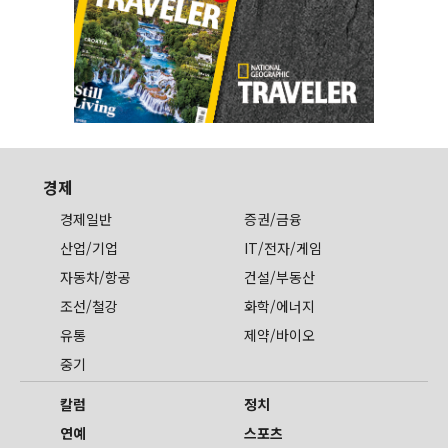
경제
경제일반
증권/금융
산업/기업
IT/전자/게임
자동차/항공
건설/부동산
조선/철강
화학/에너지
유통
제약/바이오
중기
칼럼
정치
연예
스포츠