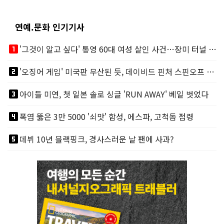
연예.문화 인기기사
looks_one
'그것이 알고 싶다' 통영 60대 여성 살인 사건…장미 터널 아래 킬러, 누구냐 넌?
looks_two
'오징어 게임' 미국판 무산된 듯, 데이비드 핀처 스핀오프 철회
looks_3
아이들 미연, 첫 일본 솔로 싱글 'RUN AWAY' 베일 벗었다
looks_4
폭염 뚫은 3만 5000 '쇠맛' 함성, 에스파, 고척돔 점령
looks_5
데뷔 10년 블랙핑크, 경사스러운 날 팬에 사과?