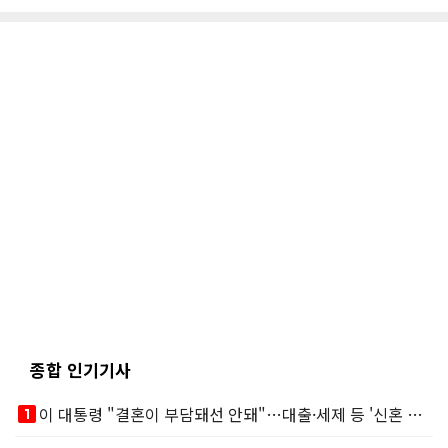
종합 인기기사
looks_one
이 대통령 "결혼이 부담돼선 안돼"…대출·세제 등 '신혼 걸림돌' 제거