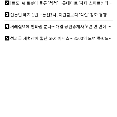
looks_two
[르포] AI 로봇이 물류 ‘척척’…롯데마트 ‘제타 스마트센터’ 가보니
looks_3
단통법 폐지 1년…통신3사, 지원금보다 ‘락인’ 강화 경쟁
looks_4
거래절벽에 찬바람 분다…개업 공인중개사 '6년 반 만에 최저'
looks_5
성과급 재협상에 뿔난 SK하이닉스…3500명 모여 통합노조 띄운다