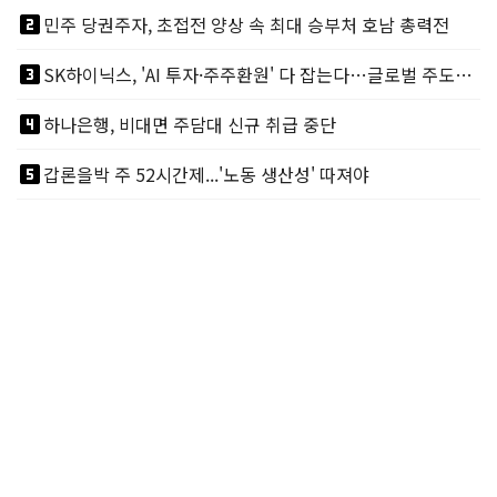
looks_two
민주 당권주자, 초접전 양상 속 최대 승부처 호남 총력전
looks_3
SK하이닉스, 'AI 투자·주주환원' 다 잡는다…글로벌 주도권 굳히기
looks_4
하나은행, 비대면 주담대 신규 취급 중단
looks_5
갑론을박 주 52시간제...'노동 생산성' 따져야