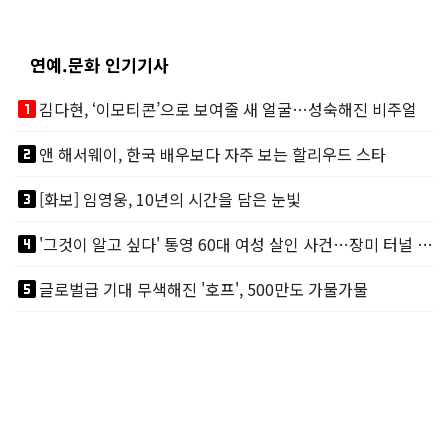
연예.문화 인기기사
looks_one
김다현, ‘이모티콘’으로 보여줄 새 얼굴…성숙해진 비주얼
looks_two
앤 해서웨이, 한국 배우보다 자주 보는 할리우드 스타
looks_3
[화보] 임영웅, 10년의 시간을 담은 눈빛
looks_4
'그것이 알고 싶다' 통영 60대 여성 살인 사건…장미 터널 아래 킬러, 누구냐 넌?
looks_5
글로벌급 기대 무색해진 '호프', 500만도 가물가물