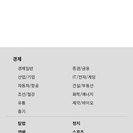
경제
경제일반
증권/금융
산업/기업
IT/전자/게임
자동차/항공
건설/부동산
조선/철강
화학/에너지
유통
제약/바이오
중기
칼럼
정치
연예
스포츠