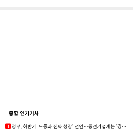
종합 인기기사
looks_one
정부, 하반기 '노동과 진짜 성장' 선언…중견기업계는 '경영 불확실성' 우려