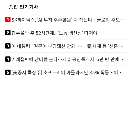
종합 인기기사
looks_one
SK하이닉스, 'AI 투자·주주환원' 다 잡는다…글로벌 주도권 굳히기
looks_two
갑론을박 주 52시간제...'노동 생산성' 따져야
looks_3
이 대통령 "결혼이 부담돼선 안돼"…대출·세제 등 '신혼 걸림돌' 제거
looks_4
거래절벽에 찬바람 분다…개업 공인중개사 '6년 반 만에 최저'
looks_5
[美증시 특징주] 소프트웨어 아틀라시안 35% 폭등…어닝서프, 투자의견 줄줄이 상향