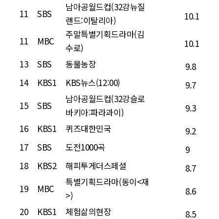
남아공월드컵(32강뉴질
11
SBS
10.1
랜드:이탈리아)
주말특별기획드라마(김
11
MBC
10.1
수로)
13
SBS
동물농장
9.8
14
KBS1
KBS뉴스(12:00)
9.7
남아공월드컵(32강슬로
15
SBS
9.3
바키아:파라과이)
16
KBS1
퀴즈대한민국
9.2
17
SBS
도전1000곡
9
18
KBS2
해피투게더스페셜
8.7
특별기획드라마(동이<재
19
MBC
8.6
>)
20
KBS1
체험삶의현장
8.5