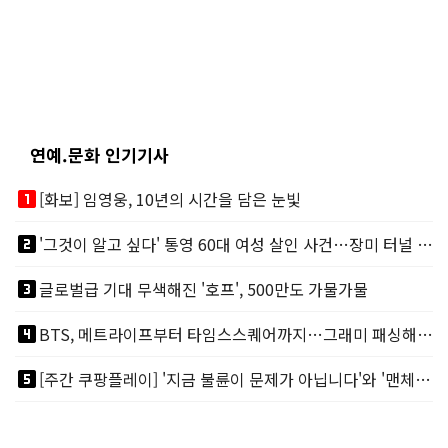
연예.문화 인기기사
looks_one
[화보] 임영웅, 10년의 시간을 담은 눈빛
looks_two
'그것이 알고 싶다' 통영 60대 여성 살인 사건…장미 터널 아래 킬러, 누구냐 넌?
looks_3
글로벌급 기대 무색해진 '호프', 500만도 가물가물
looks_4
BTS, 메트라이프부터 타임스스퀘어까지…그래미 패싱해도 미 대륙 꿀꺽
looks_5
[주간 쿠팡플레이] '지금 불륜이 문제가 아닙니다'와 '맨체스터 시티 VS 아틀레티코 마드리드 빅매치'