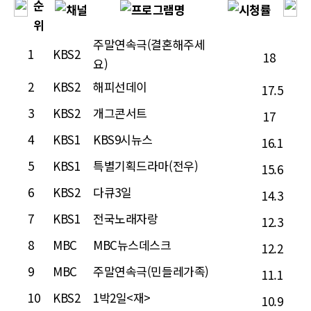
주말연속극(결혼해주세
1
KBS2
18
요)
2
KBS2
해피선데이
17.5
3
KBS2
개그콘서트
17
4
KBS1
KBS9시뉴스
16.1
5
KBS1
특별기획드라마(전우)
15.6
6
KBS2
다큐3일
14.3
7
KBS1
전국노래자랑
12.3
8
MBC
MBC뉴스데스크
12.2
9
MBC
주말연속극(민들레가족)
11.1
10
KBS2
1박2일<재>
10.9