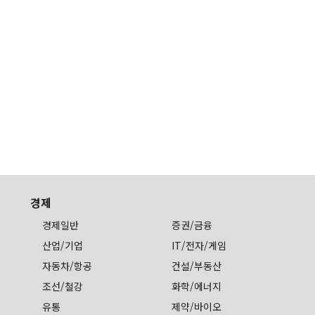
경제
경제일반
증권/금융
산업/기업
IT/전자/게임
자동차/항공
건설/부동산
조선/철강
화학/에너지
유통
제약/바이오