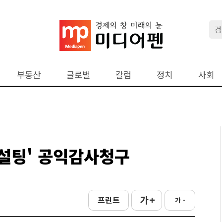
부동산
글로벌
칼럼
정치
사회
컨설팅' 공익감사청구
가 +
프린트
가 -