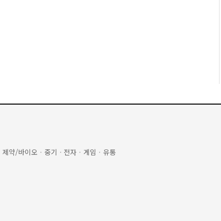
·
제약/바이오
·
중기
·
전자
·
게임
·
유통