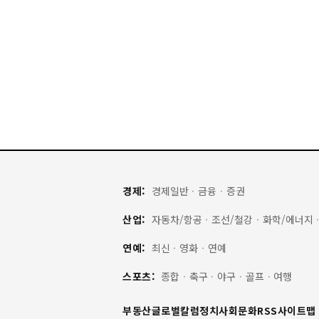
경제:
경제일반
·
금융
·
증권
산업:
자동차/항공
·
조선/철강
·
화학/에너지
연예:
최신
·
영화
·
연예
스포츠:
종합
·
축구
·
야구
·
골프
·
여행
부동산
글로벌
칼럼
정치
사회
문화
RSS
사이트맵