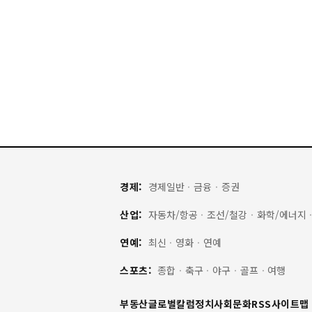
경제:
경제일반
·
금융
·
증권
산업:
자동차/항공
·
조선/철강
·
화학/에너지
연예:
최신
·
영화
·
연예
스포츠:
종합
·
축구
·
야구
·
골프
·
여행
부동산
글로벌
칼럼
정치
사회
문화
RSS
사이트맵