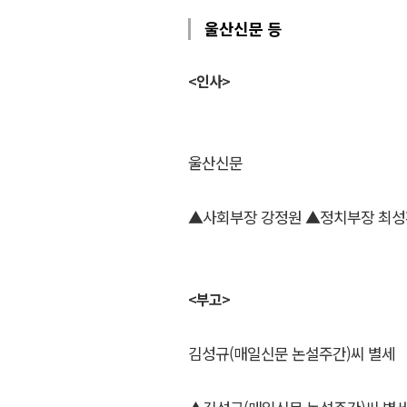
울산신문 등
<인사>
울산신문
▲사회부장 강정원 ▲정치부장 최성
<부고>
김성규(매일신문 논설주간)씨 별세