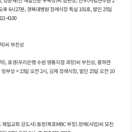
 김순재(전 매일신문 부국장)씨 남편상, 진우(사법연수원 2
오후 6시27분, 경북대병원 장례식장 특실 101호, 발인 25일
21-4100
자)씨 부친상
), 효경(우리은행 수원 영통지점 과장)씨 부친상, 홍하연
빙부상 = 23일 오전 2시, 김제 장례식장, 발인 25일 오전 10
 제일교회 강도사).동창(목포MBC 부장).창배(사업)씨 모친