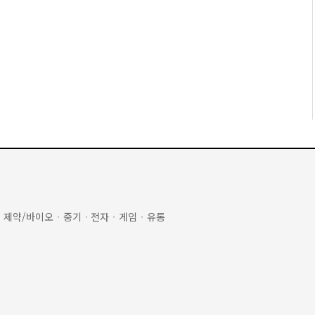
·
제약/바이오
·
중기
·
전자
·
게임
·
유통