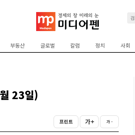
부동산
글로벌
칼럼
정치
사회
월 23일)
가 +
프린트
가 -