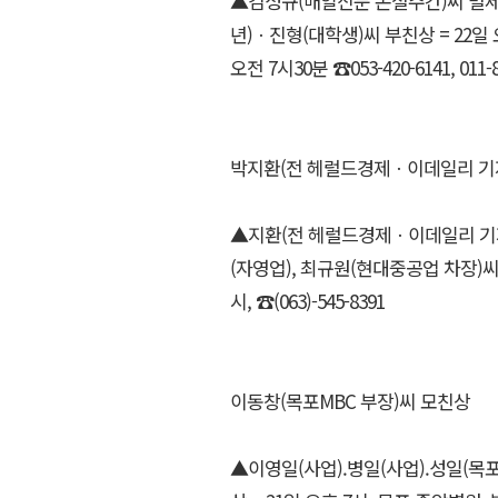
▲김성규(매일신문 논설주간)씨 별세,
년)ㆍ진형(대학생)씨 부친상 = 22일 
오전 7시30분 ☎053-420-6141, 011-8
박지환(전 헤럴드경제ㆍ이데일리 기
▲지환(전 헤럴드경제ㆍ이데일리 기자
(자영업), 최규원(현대중공업 차장)씨 
시, ☎(063)-545-8391
이동창(목포MBC 부장)씨 모친상
▲이영일(사업).병일(사업).성일(목포