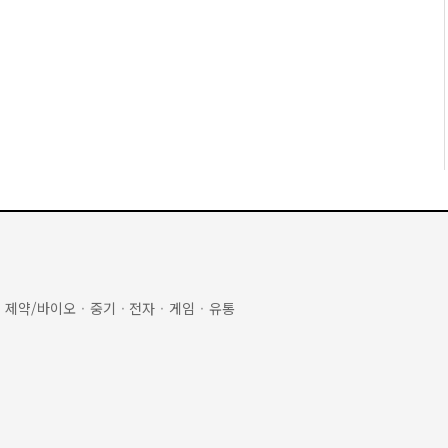
·
제약/바이오
·
중기
·
전자
·
게임
·
유통