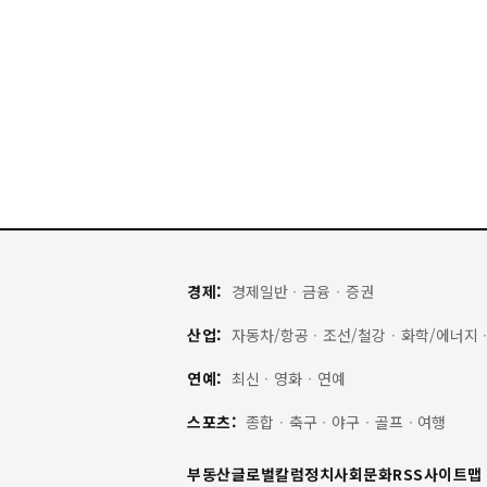
경제:
경제일반
·
금융
·
증권
산업:
자동차/항공
·
조선/철강
·
화학/에너지
연예:
최신
·
영화
·
연예
스포츠:
종합
·
축구
·
야구
·
골프
·
여행
부동산
글로벌
칼럼
정치
사회
문화
RSS
사이트맵