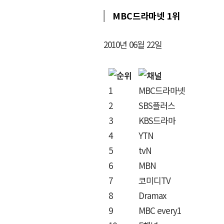
MBC드라마넷 1위
2010년 06월 22일
1
MBC드라마넷
2
SBS플러스
3
KBS드라마
4
YTN
5
tvN
6
MBN
7
코미디TV
8
Dramax
9
MBC every1