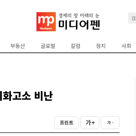
부동산
글로벌
칼럼
정치
사회
미화고소 비난
가 +
프린트
가 -