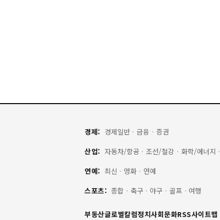
경제:
경제일반
·
금융
·
증권
산업:
자동차/항공
·
조선/철강
·
화학/에너지
연예:
최신
·
영화
·
연예
스포츠:
종합
·
축구
·
야구
·
골프
·
여행
부동산
글로벌
칼럼
정치
사회
문화
RSS
사이트맵