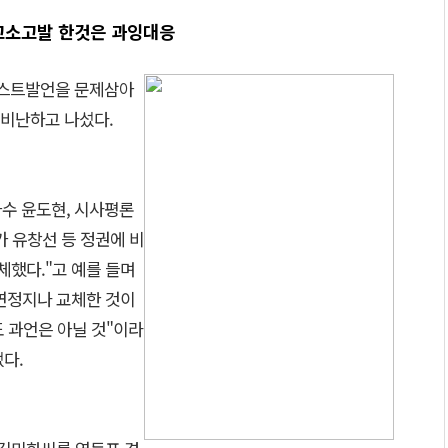
고소고발 한것은 과잉대응
리스트발언을 문제삼아
비난하고 나섰다.
가수 윤도현, 시사평론
가 유창선 등 정권에 비
했다."고 예를 들며
연정지나 교체한 것이
 과언은 아닐 것"이라
다.