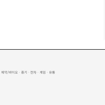
·
제약/바이오
·
중기
·
전자
·
게임
·
유통