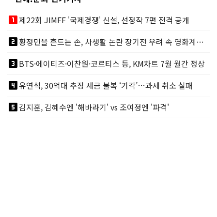
looks_one
제22회 JIMFF '국제경쟁' 신설, 선정작 7편 전격 공개
looks_two
황정민을 흔드는 손, 사생활 논란 장기전 우려 속 영화계도 리스크
looks_3
BTS·에이티즈·이찬원·코르티스 등, KM차트 7월 월간 정상
looks_4
유연석, 30억대 추징 세금 불복 ‘기각’…과세 취소 실패
looks_5
김지훈, 김혜수엔 '해바라기' vs 조여정엔 '파격'