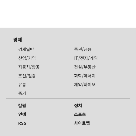
경제
경제일반
증권/금융
산업/기업
IT/전자/게임
자동차/항공
건설/부동산
조선/철강
화학/에너지
유통
제약/바이오
중기
칼럼
정치
연예
스포츠
RSS
사이트맵