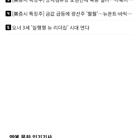
looks_4
[美증시 특징주] 금값 급등에 광산주 '훨훨'…뉴몬트·바릭마이닝 주도
looks_5
오너 3세 '실행형 뉴 리더십' 시대 연다
연예.문화 인기기사