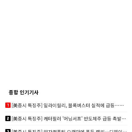
종합 인기기사
looks_one
[美증시 특징주] 일라이릴리, 블록버스터 실적에 급등…마운자로 매출 폭발
looks_two
[美증시 특징주] 캐터필러 '어닝서프' 반도체주 급등 촉발…"AI 데이터센터 건설 강력"
looks_3
[美증시 특징주] 양자컴퓨팅 오랜만에 폭등 랠리…디웨이브·아이온큐 주도