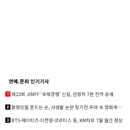
연예.문화 인기기사
looks_one
제22회 JIMFF '국제경쟁' 신설, 선정작 7편 전격 공개
looks_two
황정민을 흔드는 손, 사생활 논란 장기전 우려 속 영화계도 리스크
looks_3
BTS·에이티즈·이찬원·코르티스 등, KM차트 7월 월간 정상