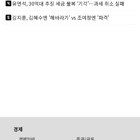
looks_4
유연석, 30억대 추징 세금 불복 ‘기각’…과세 취소 실패
looks_5
김지훈, 김혜수엔 '해바라기' vs 조여정엔 '파격'
경제
경제일반
증권/금융