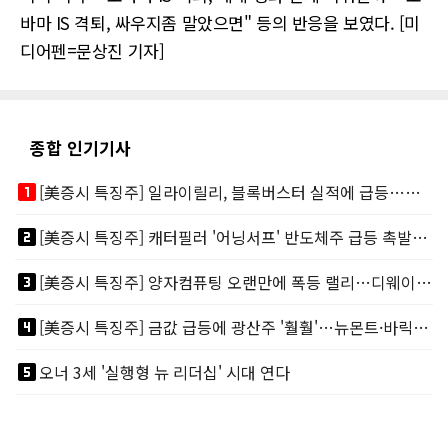
바마 IS 격퇴, 싸우지좀 말았으면" 등의 반응을 보였다. [미
디어펜=문상진 기자]
종합 인기기사
looks_one
[美증시 특징주] 일라이릴리, 블록버스터 실적에 급등…마운자로 매출 폭발
looks_two
[美증시 특징주] 캐터필러 '어닝서프' 반도체주 급등 촉발…"AI 데이터센터 건설 강력"
looks_3
[美증시 특징주] 양자컴퓨팅 오랜만에 폭등 랠리…디웨이브·아이온큐 주도
looks_4
[美증시 특징주] 금값 급등에 광산주 '훨훨'…뉴몬트·바릭마이닝 주도
looks_5
오너 3세 '실행형 뉴 리더십' 시대 연다