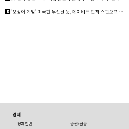
looks_5
'오징어 게임' 미국판 무산된 듯, 데이비드 핀처 스핀오프 철회
경제
경제일반
증권/금융