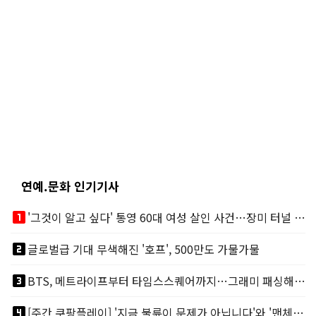
연예.문화 인기기사
looks_one
'그것이 알고 싶다' 통영 60대 여성 살인 사건…장미 터널 아래 킬러, 누구냐 넌?
looks_two
글로벌급 기대 무색해진 '호프', 500만도 가물가물
looks_3
BTS, 메트라이프부터 타임스스퀘어까지…그래미 패싱해도 미 대륙 꿀꺽
looks_4
[주간 쿠팡플레이] '지금 불륜이 문제가 아닙니다'와 '맨체스터 시티 VS 아틀레티코 마드리드 빅매치'