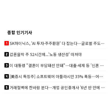
종합 인기기사
looks_one
SK하이닉스, 'AI 투자·주주환원' 다 잡는다…글로벌 주도권 굳히기
looks_two
갑론을박 주 52시간제...'노동 생산성' 따져야
looks_3
이 대통령 "결혼이 부담돼선 안돼"…대출·세제 등 '신혼 걸림돌' 제거
looks_4
[美증시 특징주] 소프트웨어 아틀라시안 35% 폭등…어닝서프, 투자의견 줄줄이 상향
looks_5
거래절벽에 찬바람 분다…개업 공인중개사 '6년 반 만에 최저'