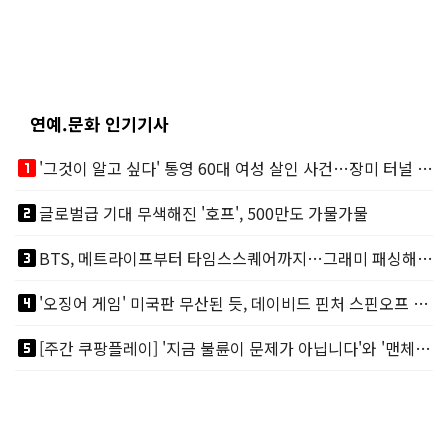
연예.문화 인기기사
looks_one
'그것이 알고 싶다' 통영 60대 여성 살인 사건…장미 터널 아래 킬러, 누구냐 넌?
looks_two
글로벌급 기대 무색해진 '호프', 500만도 가물가물
looks_3
BTS, 메트라이프부터 타임스스퀘어까지…그래미 패싱해도 미 대륙 꿀꺽
looks_4
'오징어 게임' 미국판 무산된 듯, 데이비드 핀처 스핀오프 철회
looks_5
[주간 쿠팡플레이] '지금 불륜이 문제가 아닙니다'와 '맨체스터 시티 VS 아틀레티코 마드리드 빅매치'