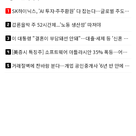
looks_one
SK하이닉스, 'AI 투자·주주환원' 다 잡는다…글로벌 주도권 굳히기
looks_two
갑론을박 주 52시간제...'노동 생산성' 따져야
looks_3
이 대통령 "결혼이 부담돼선 안돼"…대출·세제 등 '신혼 걸림돌' 제거
looks_4
[美증시 특징주] 소프트웨어 아틀라시안 35% 폭등…어닝서프, 투자의견 줄줄이 상향
looks_5
거래절벽에 찬바람 분다…개업 공인중개사 '6년 반 만에 최저'