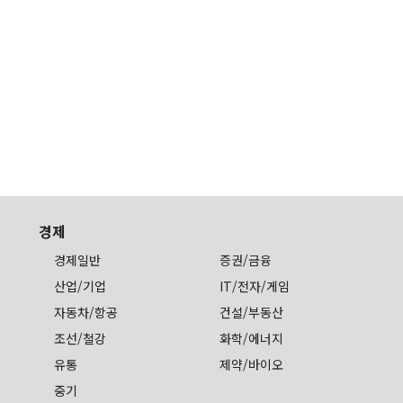
경제
경제일반
증권/금융
산업/기업
IT/전자/게임
자동차/항공
건설/부동산
조선/철강
화학/에너지
유통
제약/바이오
중기