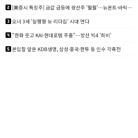
looks_two
[美증시 특징주] 금값 급등에 광산주 '훨훨'…뉴몬트·바릭마이닝 주도
looks_3
오너 3세 '실행형 뉴 리더십' 시대 연다
looks_4
"한화 웃고 KAI·현대로템 주춤"…방산 빅4 '희비'
looks_5
본입찰 앞둔 KDB생명, 삼성·흥국·한투 등 인수 각축전