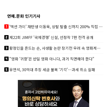
연예.문화 인기기사
looks_one
'액션 가이' 재탄생 이동욱, 상탈 탈출 신까지 200% 직접 소화
looks_two
제22회 JIMFF '국제경쟁' 신설, 선정작 7편 전격 공개
looks_3
황정민을 흔드는 손, 사생활 논란 장기전 우려 속 영화계도 리스크
looks_4
"영화 '귀향'은 반일 영화 아니다, 과거 직면해야 한다"
looks_5
유연석, 30억대 추징 세금 불복 ‘기각’…과세 취소 실패