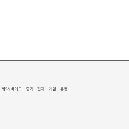
·
제약/바이오
·
중기
·
전자
·
게임
·
유통