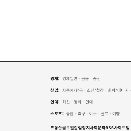
경제:
경제일반
·
금융
·
증권
산업:
자동차/항공
·
조선/철강
·
화학/에너지
연예:
최신
·
영화
·
연예
스포츠:
종합
·
축구
·
야구
·
골프
·
여행
부동산
글로벌
칼럼
정치
사회
문화
RSS
사이트맵