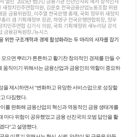
 열린 '2015년 범(凡) 금융기관 신년인사회'에서 참석인사
학용 새정치민주연합의원, 김문호 전국금융산업노동조합 위원
제윤 금융위원장, 이주열 한국은행 총재, 국회 정무위 새정치
부총리 겸 기획재정부 장관, 하영구 전국은행연합회장, 정우
새정치민주연합 김기식 의원, 국회 기획재정위 새누리당 강석
웅섭 금융감독원장./뉴시스
선을 위한 구조개혁과 경제 활성화라는 두 마리의 사자를 잡기
 모으면 뿌리가 튼튼하고 활기찬 창의적인 경제를 만들 수
차게 움직이기 위해서는 금융산업과 금융인의 역할이 중요하
성을 제시하면서 "변화하고 유망한 서비스업으로 성장할
고 다짐했다.
막이를 완화해 금융산업의 혁신과 역동적인 금융 생태계를
 때 마다 위험이 공유했었고 금융 선진국의 모범 답안을 활
겠다"고 설명했다.
국을 이루기 위해서는 혁신, 신뢰, 안정이 된 금융을 만들