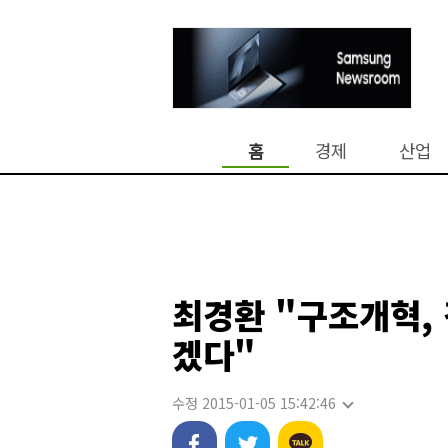
홈
경제
산업
최경환 "구조개혁, 
겠다"
수정 2015-01-05 15:42:46