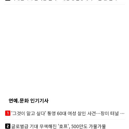
연예.문화 인기기사
looks_one
'그것이 알고 싶다' 통영 60대 여성 살인 사건…장미 터널 아래 킬러, 누구냐 넌?
looks_two
글로벌급 기대 무색해진 '호프', 500만도 가물가물