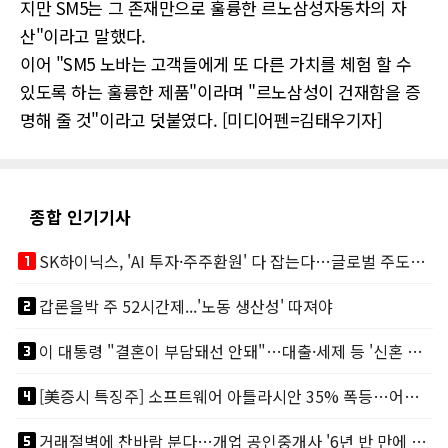
지만 SM5는 그 존재만으로 훌륭한 르노삼성자동차의 자
산"이라고 말했다.
이어 "SM5 노바는 고객들에게 또 다른 가치를 체험 할 수
있도록 하는 훌륭한 제품"이라며 "르노삼성이 건재함을 증
명해 줄 것"이라고 덧붙였다. [미디어펜=김태우기자]
종합 인기기사
looks_one
SK하이닉스, 'AI 투자·주주환원' 다 잡는다…글로벌 주도권 굳히기
looks_two
갑론을박 주 52시간제...'노동 생산성' 따져야
looks_3
이 대통령 "결혼이 부담돼선 안돼"…대출·세제 등 '신혼 걸림돌' 제거
looks_4
[美증시 특징주] 소프트웨어 아틀라시안 35% 폭등…어닝서프, 투자의견 줄줄이 상향
looks_5
거래절벽에 찬바람 분다…개업 공인중개사 '6년 반 만에 최저'