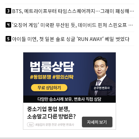
looks_3
BTS, 메트라이프부터 타임스스퀘어까지…그래미 패싱해도 미 대륙 꿀꺽
looks_4
'오징어 게임' 미국판 무산된 듯, 데이비드 핀처 스핀오프 철회
looks_5
아이들 미연, 첫 일본 솔로 싱글 'RUN AWAY' 베일 벗었다