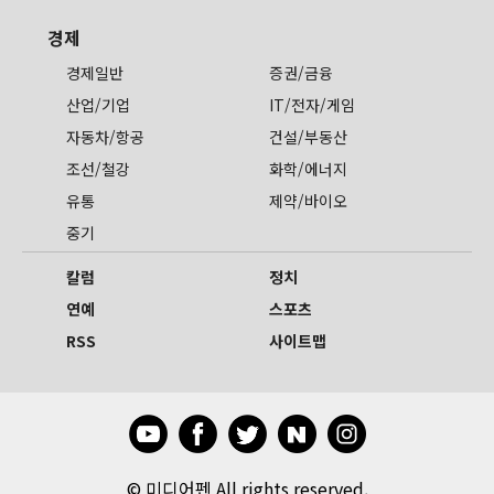
경제
경제일반
증권/금융
산업/기업
IT/전자/게임
자동차/항공
건설/부동산
조선/철강
화학/에너지
유통
제약/바이오
중기
칼럼
정치
연예
스포츠
RSS
사이트맵
©
미디어펜 All rights reserved.