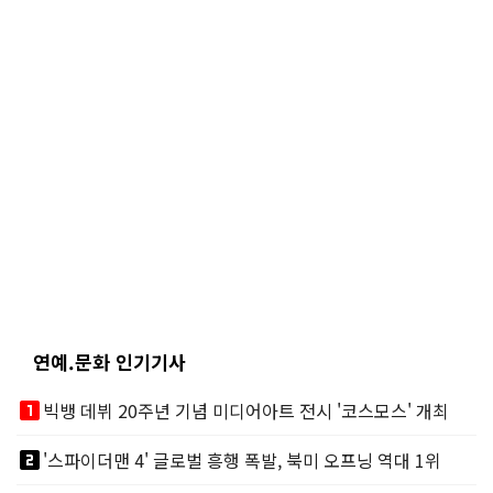
연예.문화 인기기사
looks_one
빅뱅 데뷔 20주년 기념 미디어아트 전시 '코스모스' 개최
looks_two
'스파이더맨 4' 글로벌 흥행 폭발, 북미 오프닝 역대 1위