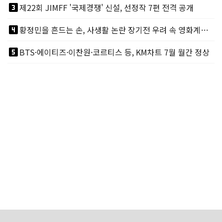
looks_3
제22회 JIMFF '국제경쟁' 신설, 선정작 7편 전격 공개
looks_4
황정민을 흔드는 손, 사생활 논란 장기전 우려 속 영화계도 리스크
looks_5
BTS·에이티즈·이찬원·코르티스 등, KM차트 7월 월간 정상