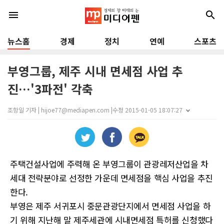
menu
search
뉴스홈
경제
정치
연예
스포츠
부영그룹, 제주 시내 면세점 사업 추
진…'3파전' 각축
조항일 기자 | hijoe77@mediapen.com |
수정 2015-01-05 18:07:27
주택건설사업에 주력해 온 부영그룹이 관광레저산업을 차
세대 전략분야로 선정한 가운데 면세점을 핵심 사업을 추진
한다.
부영은 제주 서귀포시 중문관광단지에서 면세점 사업을 하
기 위해 지난해 말 제주세관에 시내면세점 특허를 신청했다