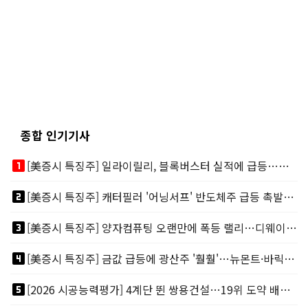
종합 인기기사
looks_one
[美증시 특징주] 일라이릴리, 블록버스터 실적에 급등…마운자로 매출 폭발
looks_two
[美증시 특징주] 캐터필러 '어닝서프' 반도체주 급등 촉발…"AI 데이터센터 건설 강력"
looks_3
[美증시 특징주] 양자컴퓨팅 오랜만에 폭등 랠리…디웨이브·아이온큐 주도
looks_4
[美증시 특징주] 금값 급등에 광산주 '훨훨'…뉴몬트·바릭마이닝 주도
looks_5
[2026 시공능력평가] 4계단 뛴 쌍용건설…19위 도약 배경엔 ‘재무체력’