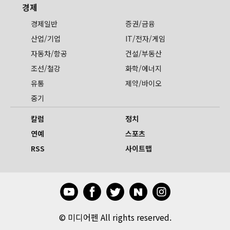
경제
경제일반
증권/금융
산업/기업
IT/전자/게임
자동차/항공
건설/부동산
조선/철강
화학/에너지
유통
제약/바이오
중기
칼럼
정치
연예
스포츠
RSS
사이트맵
©
미디어펜 All rights reserved.