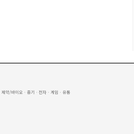
·
제약/바이오
·
중기
·
전자
·
게임
·
유통