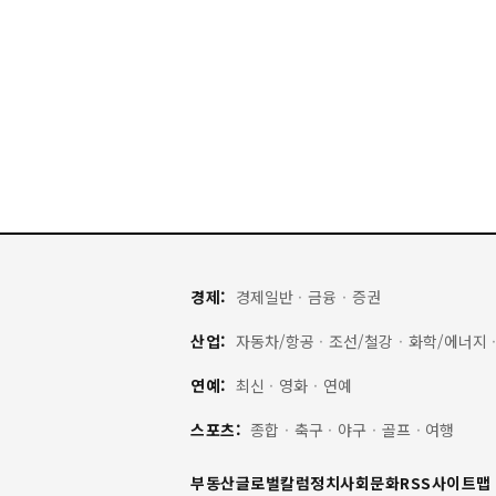
경제:
경제일반
·
금융
·
증권
산업:
자동차/항공
·
조선/철강
·
화학/에너지
연예:
최신
·
영화
·
연예
스포츠:
종합
·
축구
·
야구
·
골프
·
여행
부동산
글로벌
칼럼
정치
사회
문화
RSS
사이트맵