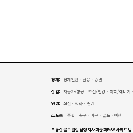
경제:
경제일반
·
금융
·
증권
산업:
자동차/항공
·
조선/철강
·
화학/에너지
연예:
최신
·
영화
·
연예
스포츠:
종합
·
축구
·
야구
·
골프
·
여행
부동산
글로벌
칼럼
정치
사회
문화
RSS
사이트맵