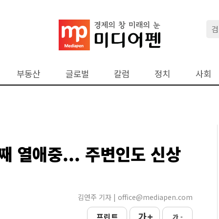
부동산
글로벌
칼럼
정치
사회
째 열애중... 주변인도 신상
김연주 기자 | office@mediapen.com
가 +
프린트
가 -