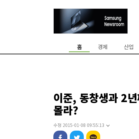
홈
경제
산업
이준, 동창생과 2년
몰라?
수정 2015-01-08 09:55:13