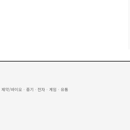
·
제약/바이오
·
중기
·
전자
·
게임
·
유통