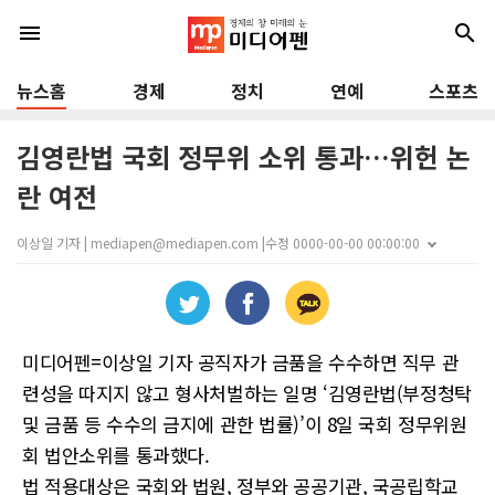
menu
search
뉴스홈
경제
정치
연예
스포츠
김영란법 국회 정무위 소위 통과…위헌 논
란 여전
이상일 기자 | mediapen@mediapen.com |
수정 0000-00-00 00:00:00
미디어펜=이상일 기자 공직자가 금품을 수수하면 직무 관
련성을 따지지 않고 형사처벌하는 일명 ‘김영란법(부정청탁
및 금품 등 수수의 금지에 관한 법률)’이 8일 국회 정무위원
회 법안소위를 통과했다.
법 적용대상은 국회와 법원, 정부와 공공기관, 국공립학교