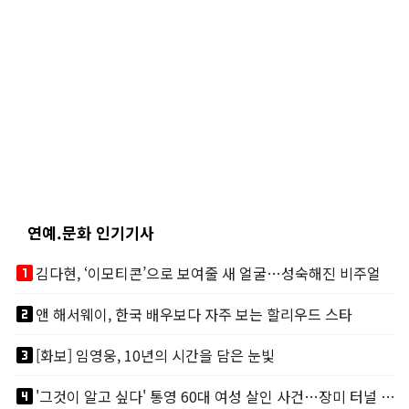
연예.문화 인기기사
looks_one
김다현, ‘이모티콘’으로 보여줄 새 얼굴…성숙해진 비주얼
looks_two
앤 해서웨이, 한국 배우보다 자주 보는 할리우드 스타
looks_3
[화보] 임영웅, 10년의 시간을 담은 눈빛
looks_4
'그것이 알고 싶다' 통영 60대 여성 살인 사건…장미 터널 아래 킬러, 누구냐 넌?