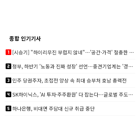
종합 인기기사
looks_one
[시승기] "하이리무진 부럽지 않네"…'공간·가격' 절충한 카니발 하이루프
looks_two
정부, 하반기 '노동과 진짜 성장' 선언…중견기업계는 '경영 불확실성' 우려
looks_3
민주 당권주자, 초접전 양상 속 최대 승부처 호남 총력전
looks_4
SK하이닉스, 'AI 투자·주주환원' 다 잡는다…글로벌 주도권 굳히기
looks_5
하나은행, 비대면 주담대 신규 취급 중단