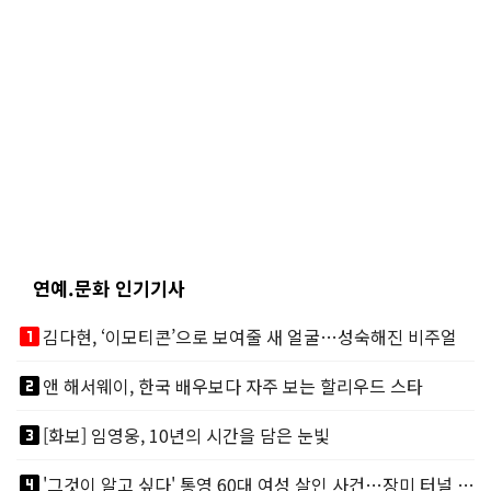
연예.문화 인기기사
looks_one
김다현, ‘이모티콘’으로 보여줄 새 얼굴…성숙해진 비주얼
looks_two
앤 해서웨이, 한국 배우보다 자주 보는 할리우드 스타
looks_3
[화보] 임영웅, 10년의 시간을 담은 눈빛
looks_4
'그것이 알고 싶다' 통영 60대 여성 살인 사건…장미 터널 아래 킬러, 누구냐 넌?