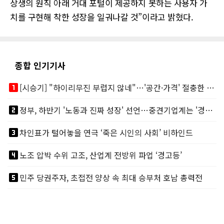
상생의 원칙 아래 거대 포털이 제공하지 못하는 사용자 가
치를 구현해 착한 성장을 일궈나갈 것”이라고 밝혔다.
종합 인기기사
looks_one
[시승기] "하이리무진 부럽지 않네"…'공간·가격' 절충한 카니발 하이루프
looks_two
정부, 하반기 '노동과 진짜 성장' 선언…중견기업계는 '경영 불확실성' 우려
looks_3
차인표가 털어놓을 연극 ‘죽은 시인의 사회’ 비하인드
looks_4
노조 압박 수위 고조, 산업계 전방위 파업 ‘경고등’
looks_5
민주 당권주자, 초접전 양상 속 최대 승부처 호남 총력전