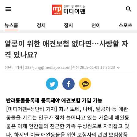
menu
search
뉴스홈
경제
정치
연예
스포츠
알콩이 위한 애견보험 없다면…사랑할 자
격 있나요?
정단비 기자 | 2234jung@mediapen.com |
수정 2015-01-09 16:36:23
반려동물등록제 등록돼야 애견보험 가입 가능
[
미디어펜
=
정단비 기자
] 최근 뽀삐, 나비, 알콩이 등 애완
동물을 기르는 인구가 점차 늘어나고 있는 가운데 애완동
물은 이제 인간들의 친근한 가족 구성원으로 자리잡고 있
다. 하지만
이들 애완동물을 위한 보험사의 관련 보험상품