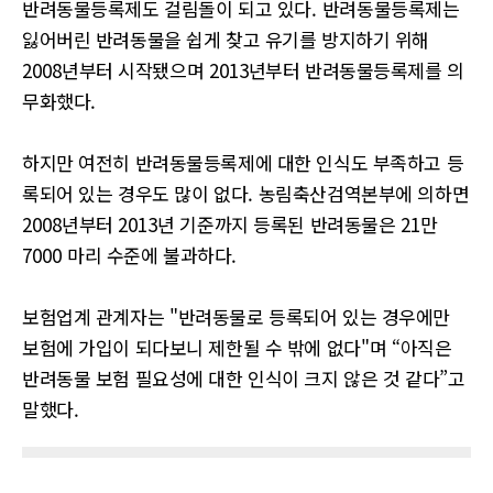
반려동물등록제도 걸림돌이 되고 있다
.
반려동물등록제는
잃어버린 반려동물을 쉽게 찾고 유기를 방지하기 위해
2008
년부터 시작됐으며
2013
년부터 반려동물등록제를 의
무화했다
.
하지만 여전히 반려동물등록제에 대한 인식도 부족하고 등
록되어 있는 경우도 많이 없다
.
농림축산검역본부에 의하면
2008
년부터
2013
년 기준까지 등록된 반려동물은
21
만
7000
마리 수준에 불과하다.
보험업계 관계자는
"
반려동물로 등록되어 있는 경우에만
보험에 가입이 되다보니 제한될 수 밖에 없다
"
며
“
아직은
반려동물 보험 필요성에 대한 인식이 크지 않은 것 같다
”
고
말했다
.