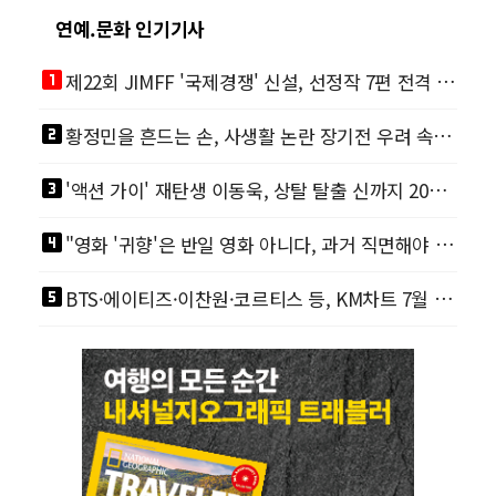
연예.문화 인기기사
looks_one
제22회 JIMFF '국제경쟁' 신설, 선정작 7편 전격 공개
looks_two
황정민을 흔드는 손, 사생활 논란 장기전 우려 속 영화계도 리스크
looks_3
'액션 가이' 재탄생 이동욱, 상탈 탈출 신까지 200% 직접 소화
looks_4
"영화 '귀향'은 반일 영화 아니다, 과거 직면해야 한다"
looks_5
BTS·에이티즈·이찬원·코르티스 등, KM차트 7월 월간 정상