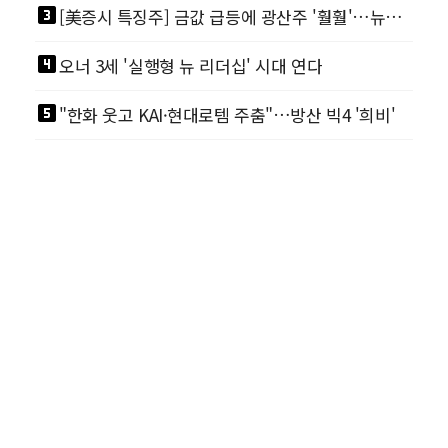
looks_3
[美증시 특징주] 금값 급등에 광산주 '훨훨'…뉴몬트·바릭마이닝 주도
looks_4
오너 3세 '실행형 뉴 리더십' 시대 연다
looks_5
"한화 웃고 KAI·현대로템 주춤"…방산 빅4 '희비'