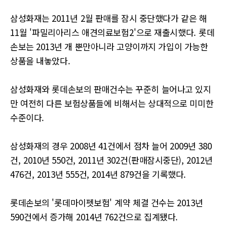
삼성화재는
2011
년
2
월 판매를 잠시 중단했다가 같은 해
11
월
'
파밀리아리스 애견의료보험
2'
으로 재출시했다
.
롯데
손보는
2013
년 개 뿐만아니라 고양이까지 가입이 가능한
상품을 내놓았다
.
삼성화재와 롯데손보의 판매건수는 꾸준히 늘어나고 있지
만 여전히 다른 보험상품들에 비해서는 상대적으로 미미한
수준이다
.
삼성화재의 경우
2008
년
41
건에서 점차 늘어
2009
년
380
건
, 2010
년
550
건
, 2011
년
302
건
(
판매잠시중단
), 2012
년
476
건
, 2013
년
555
건
, 2014
년
879
건을 기록했다
.
롯데손보의
'
롯데마이펫보험
'
계약 체결 건수는
2013
년
590
건에서 증가해
2014
년
762
건으로 집계됐다
.