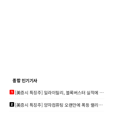
종합 인기기사
looks_one
[美증시 특징주] 일라이릴리, 블록버스터 실적에 급등…마운자로 매출 폭발
looks_two
[美증시 특징주] 양자컴퓨팅 오랜만에 폭등 랠리…디웨이브·아이온큐 주도