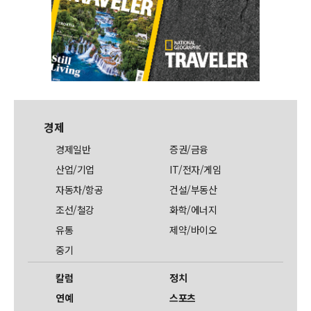
경제
경제일반
증권/금융
산업/기업
IT/전자/게임
자동차/항공
건설/부동산
조선/철강
화학/에너지
유통
제약/바이오
중기
칼럼
정치
연예
스포츠