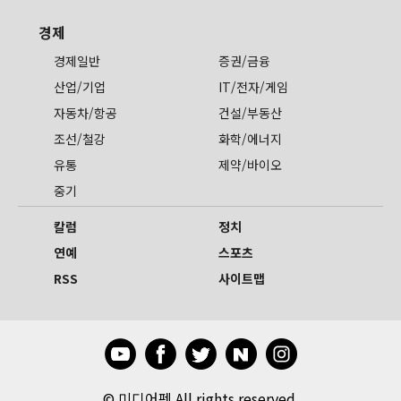
경제
경제일반
증권/금융
산업/기업
IT/전자/게임
자동차/항공
건설/부동산
조선/철강
화학/에너지
유통
제약/바이오
중기
칼럼
정치
연예
스포츠
RSS
사이트맵
©
미디어펜 All rights reserved.