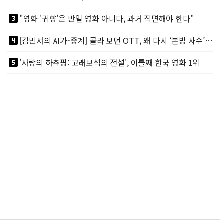
looks_3
"영화 '귀향'은 반일 영화 아니다, 과거 직면해야 한다"
looks_4
[김민서의 AI가-중계] 골라 보던 OTT, 왜 다시 ‘본방 사수’를 부르나
looks_5
'사랑의 하츄핑: 고래보석의 전설', 이틀째 한국 영화 1위