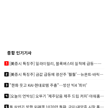
종합 인기기사
looks_one
[美증시 특징주] 일라이릴리, 블록버스터 실적에 급등…마운자로 매출 폭발
looks_two
[美증시 특징주] 금값 급등에 광산주 '훨훨'…뉴몬트·바릭마이닝 주도
looks_3
"한화 웃고 KAI·현대로템 주춤"…방산 빅4 '희비'
looks_4
[오늘의 언박싱] 오뚜기 '제주담음 제주 드립 커피'·아워홈 ‘갓석박지’ 外
looks_5
올 상반기 방한 외래객 1070만 돌파, 구미·대양주 시장 폭발적 성장