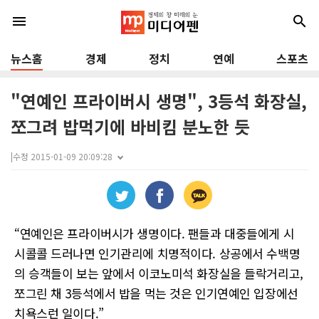
menu
search
뉴스홈
경제
정치
연예
스포츠
"연예인 프라이버시 생명", 3등석 화장실,
쪼그려 밥먹기에 바비킴 분노한 듯
|
수정 2015-01-09 20:09:28
“연예인은 프라이버시가 생명이다. 팬들과 대중들에게 시
시콜콜 드러나면 인기관리에 치명적이다. 상공에서 수백명
의 승객들이 보는 앞에서 이코노미석 화장실을 들락거리고,
쪼그린 채 3등석에서 밥을 먹는 것은 인기연예인 입장에선
치욕스런 일이다.”