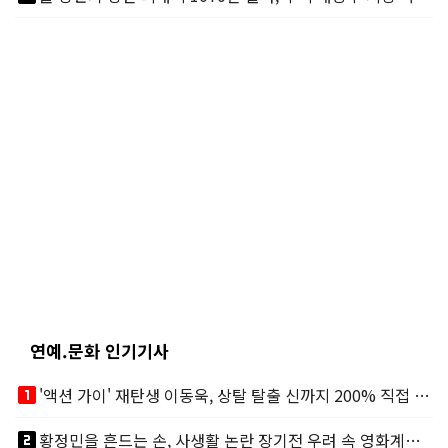
연예.문화 인기기사
looks_one
'액션 가이' 재탄생 이동욱, 상탈 탈출 신까지 200% 직접 소화
looks_two
황정민을 흔드는 손, 사생활 논란 장기전 우려 속 영화계도 리스크