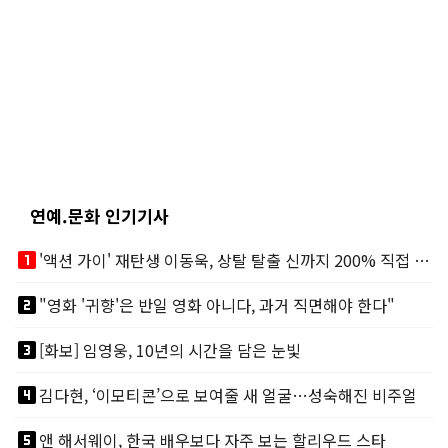
연예.문화 인기기사
looks_one
'액션 가이' 재탄생 이동욱, 상탈 탈출 신까지 200% 직접 소화
looks_two
"영화 '귀향'은 반일 영화 아니다, 과거 직면해야 한다"
looks_3
[화보] 임영웅, 10년의 시간을 담은 눈빛
looks_4
김다현, ‘이모티콘’으로 보여줄 새 얼굴…성숙해진 비주얼
looks_5
앤 해서웨이, 한국 배우보다 자주 보는 할리우드 스타