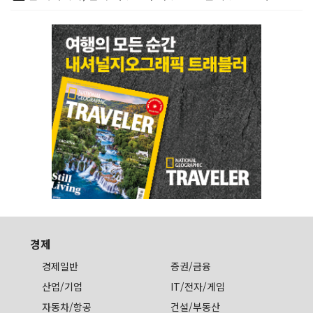
경제
경제일반
증권/금융
산업/기업
IT/전자/게임
자동차/항공
건설/부동산