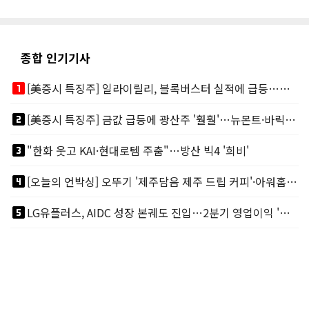
종합 인기기사
looks_one
[美증시 특징주] 일라이릴리, 블록버스터 실적에 급등…마운자로 매출 폭발
looks_two
[美증시 특징주] 금값 급등에 광산주 '훨훨'…뉴몬트·바릭마이닝 주도
looks_3
"한화 웃고 KAI·현대로템 주춤"…방산 빅4 '희비'
looks_4
[오늘의 언박싱] 오뚜기 '제주담음 제주 드립 커피'·아워홈 ‘갓석박지’ 外
looks_5
LG유플러스, AIDC 성장 본궤도 진입…2분기 영업이익 '역대 최대'