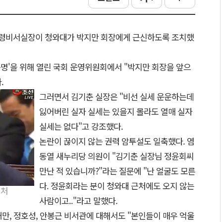
통령비서실장이 청와대가 박지만 회장에게 근신하도록 조치했
규명'을 위해 열린 국회 운영위원회에서 "박지만 회장을 앞으
.
그러면서 김기춘 실장은 "비선 실세 운운하는데
잃어버린 실자 실세는 있을지 몰라도 열매 실자
실세는 없다"고 강조했다.
논란이 끊이지 않는 권력 암투설도 일축했다. 염
동열 새누리당 의원이 "김기춘 실장님 정윤회씨
만난 적 있습니까?"라는 질문에 "난 얼굴도 모른
다. 정윤회라는 분이 청와대 근처에도 오지 않는
캡처
사람이고.."라고 말했다.
만, 정호성, 안봉근 비서관에 대해서도 "본인들이 매우 억울