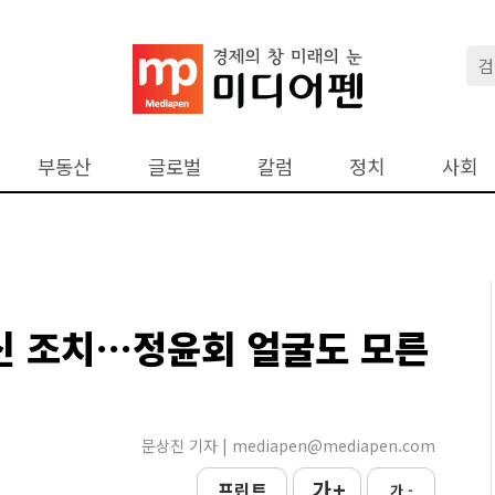
부동산
글로벌
칼럼
정치
사회
신 조치…정윤회 얼굴도 모른
문상진 기자 | mediapen@mediapen.com
가 +
프린트
가 -