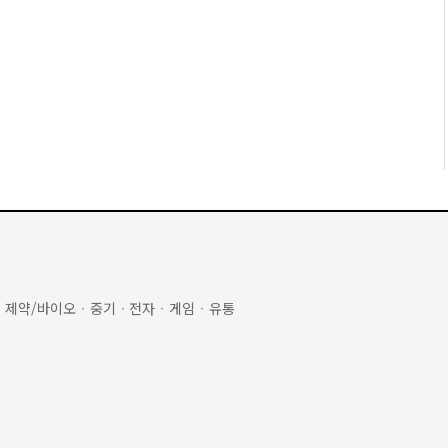
·
제약/바이오
·
중기
·
전자
·
게임
·
유통