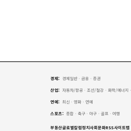
경제:
경제일반
·
금융
·
증권
산업:
자동차/항공
·
조선/철강
·
화학/에너지
연예:
최신
·
영화
·
연예
스포츠:
종합
·
축구
·
야구
·
골프
·
여행
부동산
글로벌
칼럼
정치
사회
문화
RSS
사이트맵