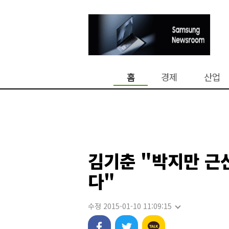
홈
경제
산업
김기춘 "박지만 근
다"
수정 2015-01-10 11:09:15