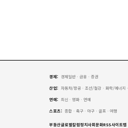
경제:
경제일반
·
금융
·
증권
산업:
자동차/항공
·
조선/철강
·
화학/에너지
연예:
최신
·
영화
·
연예
스포츠:
종합
·
축구
·
야구
·
골프
·
여행
부동산
글로벌
칼럼
정치
사회
문화
RSS
사이트맵