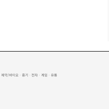
·
제약/바이오
·
중기
·
전자
·
게임
·
유통