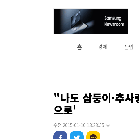
홈
경제
산업
"나도 삼둥이·추사
으로'
수정 2015-01-10 13:23:55