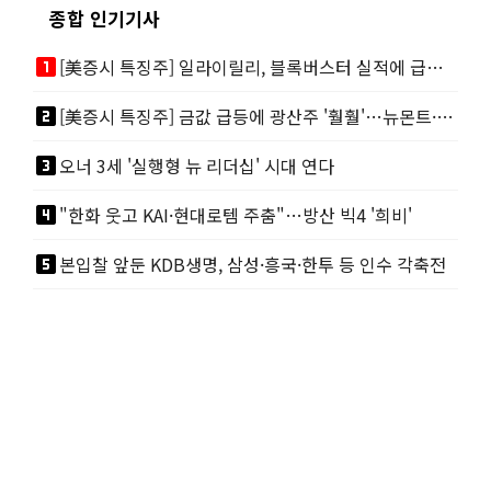
종합 인기기사
looks_one
[美증시 특징주] 일라이릴리, 블록버스터 실적에 급등…마운자로 매출 폭발
looks_two
[美증시 특징주] 금값 급등에 광산주 '훨훨'…뉴몬트·바릭마이닝 주도
looks_3
오너 3세 '실행형 뉴 리더십' 시대 연다
looks_4
"한화 웃고 KAI·현대로템 주춤"…방산 빅4 '희비'
looks_5
본입찰 앞둔 KDB생명, 삼성·흥국·한투 등 인수 각축전