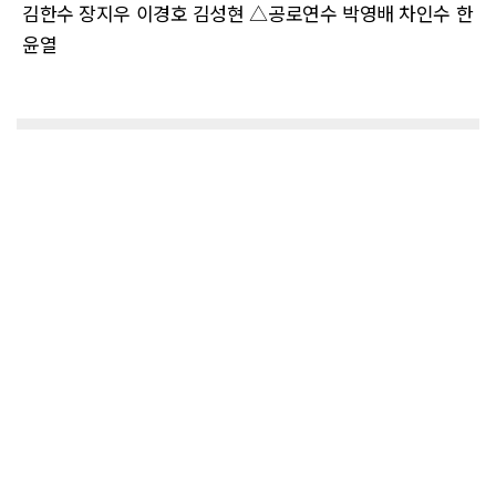
김한수 장지우 이경호 김성현
△
공로연수 박영배 차인수 한
윤열