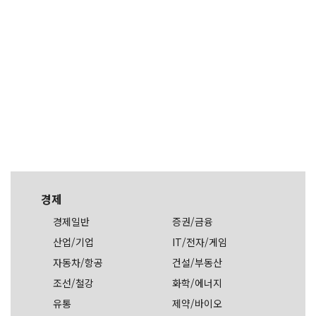
경제
경제일반
증권/금융
산업/기업
IT/전자/게임
자동차/항공
건설/부동산
조선/철강
화학/에너지
유통
제약/바이오