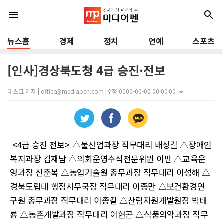
menu
search
뉴스홈
경제
정치
연예
스포츠
[인사]경상북도청 4급 승진·전보
데스크 기자 | office@mediapen.com |
수정 0000-00-00 00:00:00
<4
급 승진 전보
>
△
물산업과장 직무대리 배성길
△
장애인
복지과장 김재남
△
의회운영수석전문위원 이만
△
교육운
영과장 신춘복
△
농업기술원 총무과장 직무대리 이성해
△
경북도립대 행정사무국장 직무대리 이종만
△
보건환경연
구원 총무과장 직무대리 이종걸
△
산림자원개발원장 박태
룡
△
농촌개발과장 직무대리 이현곤
△
식품의약과장 직무