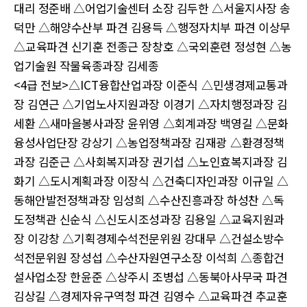
대리 정준배
△
어업기술센터 소장 김두한
△
서울지사장 송
덕만
△
해양수산부 파견 김용득
△
행정자치부 파견 이상무
△
교육파견 신기훈 전종근 장창호
△
국외훈련 정성현
△
농
업기술원 작물육종과장 김세종
<4
급 전보
>
△
ICT
융합산업과장 이준식
△
민생경제교통과
장 김연근
△
기업노사지원과장 이경기
△
자치행정과장 김
세환
△
새마을봉사과장 윤위영
△
회계과장 백영길
△
문화
융성사업단장 강상기
△
농업정책과장 김재광
△
환경정책
과장 김준근
△
사회복지과장 권기섭
△
노인효복지과장 김
화기
△
도시계획과장 이장식
△
건축디자인과장 이규일
△
동해안발전정책과장 임성희
△
수산진흥과장 하성찬
△
독
도정책관 신순식
△
신도시조성과장 김용일
△
교육지원과
장 이강창
△
기획경제수석전문위원 강대무
△
건설소방수
석전문위원 장성섭
△
수산자원연구소장 이석희
△
종합건
설사업소장 한윤준
△
상주시 조병섭
△
동북아사무국 파견
김상길
△
경제자유구역청 파견 김영수
△
교육파견 추교훈