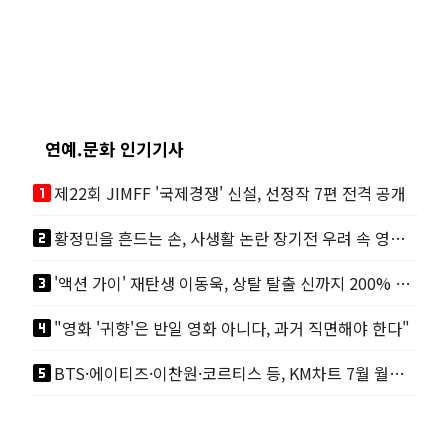
연예.문화 인기기사
looks_one
제22회 JIMFF '국제경쟁' 신설, 선정작 7편 전격 공개
looks_two
황정민을 흔드는 손, 사생활 논란 장기전 우려 속 영화계도 리스크
looks_3
'액션 가이' 재탄생 이동욱, 상탈 탈출 신까지 200% 직접 소화
looks_4
"영화 '귀향'은 반일 영화 아니다, 과거 직면해야 한다"
looks_5
BTS·에이티즈·이찬원·코르티스 등, KM차트 7월 월간 정상