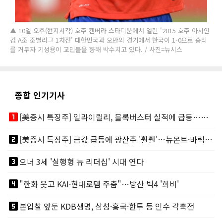
▲ 10일 오후(현지시각) 호주 캔버라 스타디움에서 열린 '2015 호주 아시안
컵 A조 조별리그 1차전' 대한민국과 오만의 경기에서 한국이 1-0으로 승리
를 거두자 기성용이 교민들을 향해 박수치고 있다. / 사진=뉴시스
종합 인기기사
looks_one
[美증시 특징주] 일라이릴리, 블록버스터 실적에 급등…마운자로 매출 폭발
looks_two
[美증시 특징주] 금값 급등에 광산주 '훨훨'…뉴몬트·바릭마이닝 주도
looks_3
오너 3세 '실행형 뉴 리더십' 시대 연다
looks_4
"한화 웃고 KAI·현대로템 주춤"…방산 빅4 '희비'
looks_5
본입찰 앞둔 KDB생명, 삼성·흥국·한투 등 인수 각축전