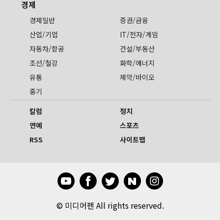
경제
경제일반
증권/금융
산업/기업
IT/전자/게임
자동차/항공
건설/부동산
조선/철강
화학/에너지
유통
제약/바이오
중기
칼럼
정치
연예
스포츠
RSS
사이트맵
©
미디어펜 All rights reserved.