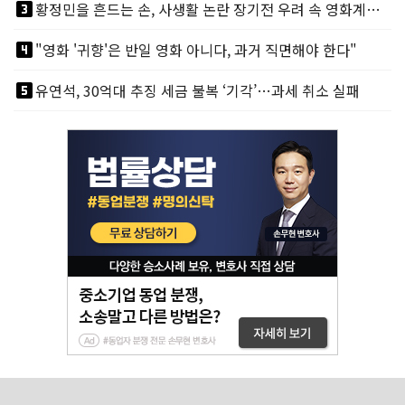
looks_3
황정민을 흔드는 손, 사생활 논란 장기전 우려 속 영화계도 리스크
looks_4
"영화 '귀향'은 반일 영화 아니다, 과거 직면해야 한다"
looks_5
유연석, 30억대 추징 세금 불복 ‘기각’…과세 취소 실패