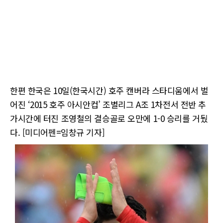
한편 한국은 10일(한국시간) 호주 캔버라 스타디움에서 벌
어진 ‘2015 호주 아시안컵’ 조별리그 A조 1차전서 전반 추
가시간에 터진 조영철의 결승골로 오만에 1-0 승리를 거뒀
다. [미디어펜=임창규 기자]