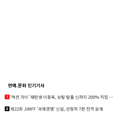
연예.문화 인기기사
looks_one
'액션 가이' 재탄생 이동욱, 상탈 탈출 신까지 200% 직접 소화
looks_two
제22회 JIMFF '국제경쟁' 신설, 선정작 7편 전격 공개