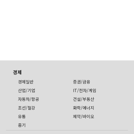
경제
경제일반
증권/금융
산업/기업
IT/전자/게임
자동차/항공
건설/부동산
조선/철강
화학/에너지
유통
제약/바이오
중기