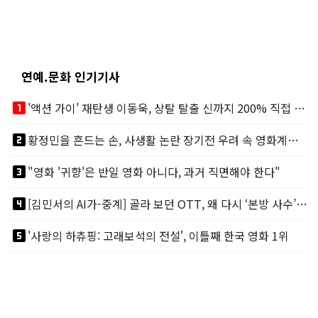
연예.문화 인기기사
looks_one
'액션 가이' 재탄생 이동욱, 상탈 탈출 신까지 200% 직접 소화
looks_two
황정민을 흔드는 손, 사생활 논란 장기전 우려 속 영화계도 리스크
looks_3
"영화 '귀향'은 반일 영화 아니다, 과거 직면해야 한다"
looks_4
[김민서의 AI가-중계] 골라 보던 OTT, 왜 다시 ‘본방 사수’를 부르나
looks_5
'사랑의 하츄핑: 고래보석의 전설', 이틀째 한국 영화 1위