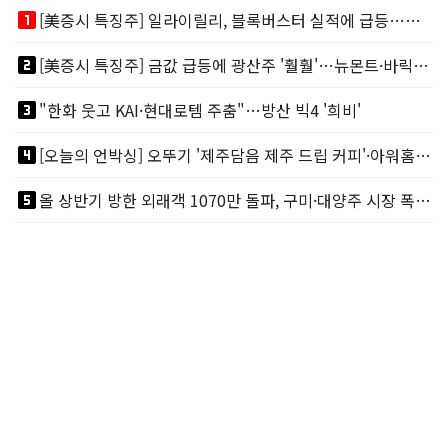
looks_one
[美증시 특징주] 일라이릴리, 블록버스터 실적에 급등…마운자로 매출 폭발
looks_two
[美증시 특징주] 금값 급등에 광산주 '훨훨'…뉴몬트·바릭마이닝 주도
looks_3
"한화 웃고 KAI·현대로템 주춤"…방산 빅4 '희비'
looks_4
[오늘의 언박싱] 오뚜기 '제주담음 제주 드립 커피'·아워홈 ‘갓석박지’ 外
looks_5
올 상반기 방한 외래객 1070만 돌파, 구미·대양주 시장 폭발적 성장