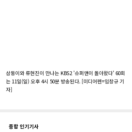
삼둥이와 류현진이 만나는 KBS2 '슈퍼맨이 돌아왔다' 60회
는 11일(일) 오후 4시 50분 방송된다. [미디어펜=임창규 기
자]
종합 인기기사