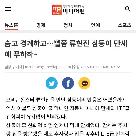
menu
search
뉴스홈
경제
정치
연예
스포츠
숨고 경계하고…뻘쯤 류현진 삼둥이 만세
에 푸하하~
임창규 기자 | mediapen@mediapen.com |
수정 2015-01-11 16:01:05
코리안몬스터 류현진을 만난 삼둥이의 반응은 어땠을까?
역시 이날도 삼둥이 중 막내인 자동차 마니아 만세의 LTE급
친화력이 유감없이 발휘됐다.
삼둥이 중 친화력 하면 언제나 막내 만세였다. 만세는 추사
랑 집을 방문했을 때도 추사랑과 입을 맞추며 LTE급 친화력