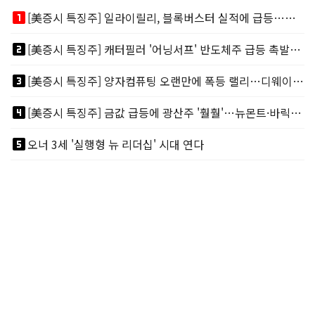
looks_one
[美증시 특징주] 일라이릴리, 블록버스터 실적에 급등…마운자로 매출 폭발
looks_two
[美증시 특징주] 캐터필러 '어닝서프' 반도체주 급등 촉발…"AI 데이터센터 건설 강력"
looks_3
[美증시 특징주] 양자컴퓨팅 오랜만에 폭등 랠리…디웨이브·아이온큐 주도
looks_4
[美증시 특징주] 금값 급등에 광산주 '훨훨'…뉴몬트·바릭마이닝 주도
looks_5
오너 3세 '실행형 뉴 리더십' 시대 연다