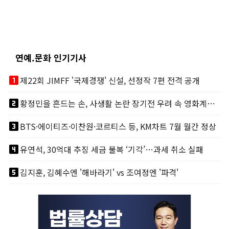
연예.문화 인기기사
looks_one
제22회 JIMFF '국제경쟁' 신설, 선정작 7편 전격 공개
looks_two
황정민을 흔드는 손, 사생활 논란 장기전 우려 속 영화계도 리스크
looks_3
BTS·에이티즈·이찬원·코르티스 등, KM차트 7월 월간 정상
looks_4
유연석, 30억대 추징 세금 불복 ‘기각’…과세 취소 실패
looks_5
김지훈, 김혜수엔 '해바라기' vs 조여정엔 '파격'