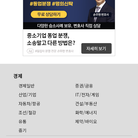
경제
경제일반
증권/금융
산업/기업
IT/전자/게임
자동차/항공
건설/부동산
조선/철강
화학/에너지
유통
제약/바이오
중기