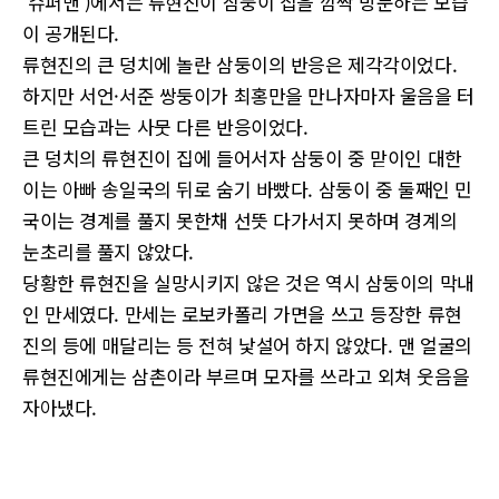
'슈퍼맨')에서는 류현진이 삼둥이 집을 깜짝 방문하는 모습
이 공개된다.
류현진의 큰 덩치에 놀란 삼둥이의 반응은 제각각이었다.
하지만 서언·서준 쌍둥이가 최홍만을 만나자마자 울음을 터
트린 모습과는 사뭇 다른 반응이었다.
큰 덩치의 류현진이 집에 들어서자 삼둥이 중 맏이인 대한
이는 아빠 송일국의 뒤로 숨기 바빴다. 삼둥이 중 둘째인 민
국이는 경계를 풀지 못한채 선뜻 다가서지 못하며 경계의
눈초리를 풀지 않았다.
당황한 류현진을 실망시키지 않은 것은 역시 삼둥이의 막내
인 만세였다. 만세는 로보카폴리 가면을 쓰고 등장한 류현
진의 등에 매달리는 등 전혀 낯설어 하지 않았다. 맨 얼굴의
류현진에게는 삼촌이라 부르며 모자를 쓰라고 외쳐 웃음을
자아냈다.