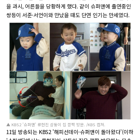
을 과시, 어른들을 당황하게 했다. 같이 슈퍼맨에 출연중인
쌍등이 서준·서언이와 만났을 때도 단연 인기는 만세였다.
▲ KBS2 '슈퍼맨' 류현진 삼둥이 집 깜짝 방문. /KBS 캡쳐.
11일 방송되는 KBS2 '해피선데이-슈퍼맨이 돌아왔다'(이하