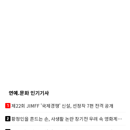
연예.문화 인기기사
looks_one
제22회 JIMFF '국제경쟁' 신설, 선정작 7편 전격 공개
looks_two
황정민을 흔드는 손, 사생활 논란 장기전 우려 속 영화계도 리스크