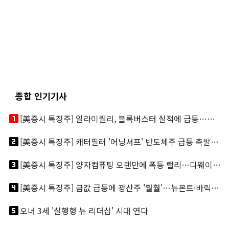
종합 인기기사
looks_one
[美증시 특징주] 일라이릴리, 블록버스터 실적에 급등…마운자로 매출 폭발
looks_two
[美증시 특징주] 캐터필러 '어닝서프' 반도체주 급등 촉발…"AI 데이터센터 건설 강력"
looks_3
[美증시 특징주] 양자컴퓨팅 오랜만에 폭등 랠리…디웨이브·아이온큐 주도
looks_4
[美증시 특징주] 금값 급등에 광산주 '훨훨'…뉴몬트·바릭마이닝 주도
looks_5
오너 3세 '실행형 뉴 리더십' 시대 연다