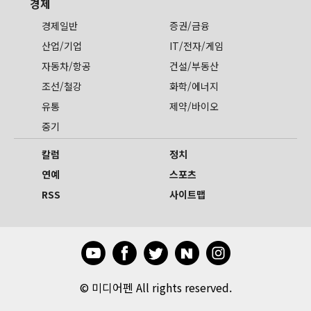
경제
경제일반
증권/금융
산업/기업
IT/전자/게임
자동차/항공
건설/부동산
조선/철강
화학/에너지
유통
제약/바이오
중기
칼럼
정치
연예
스포츠
RSS
사이트맵
©
미디어펜 All rights reserved.