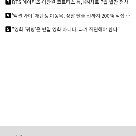
looks_3
BTS·에이티즈·이찬원·코르티스 등, KM차트 7월 월간 정상
looks_4
'액션 가이' 재탄생 이동욱, 상탈 탈출 신까지 200% 직접 소화
looks_5
"영화 '귀향'은 반일 영화 아니다, 과거 직면해야 한다"