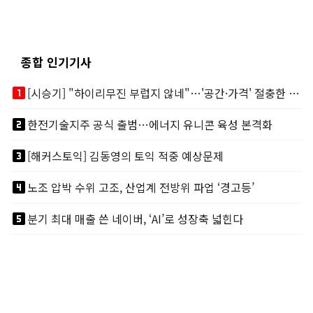
종합 인기기사
looks_one
[시승기] "하이리무진 부럽지 않네"…'공간·가격' 절충한 카니발 하이루프
looks_two
한전기술지주 공식 출범…에너지 유니콘 육성 본격화
looks_3
[해커스토익] 김동영의 토익 적중 예상문제
looks_4
노조 압박 수위 고조, 산업계 전방위 파업 ‘경고등’
looks_5
분기 최대 매출 쓴 네이버, ‘AI’로 성장축 넓힌다