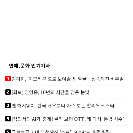
연예.문화 인기기사
looks_one
김다현, ‘이모티콘’으로 보여줄 새 얼굴…성숙해진 비주얼
looks_two
[화보] 임영웅, 10년의 시간을 담은 눈빛
looks_3
앤 해서웨이, 한국 배우보다 자주 보는 할리우드 스타
looks_4
[김민서의 AI가-중계] 골라 보던 OTT, 왜 다시 ‘본방 사수’를 부르나
looks_5
글로벌급 기대 무색해진 '호프', 500만도 가물가물