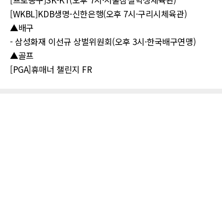
[WKBL]KDB생명-신한은행(오후 7시·구리시체육관)
▲배구
- 삼성화재 이선규 상벌위원회(오후 3시·한국배구연맹)
▲골프
[PGA]휴매너 챌린지 FR