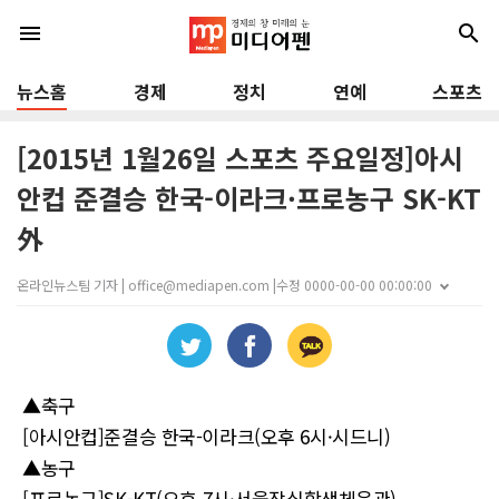
menu
search
뉴스홈
경제
정치
연예
스포츠
[2015년 1월26일 스포츠 주요일정]아시
안컵 준결승 한국-이라크·프로농구 SK-KT
外
온라인뉴스팀 기자 | office@mediapen.com |
수정 0000-00-00 00:00:00
▲축구
[아시안컵]준결승 한국-이라크(오후 6시·시드니)
▲농구
[프로농구]SK-KT(오후 7시·서울잠실학생체육관)