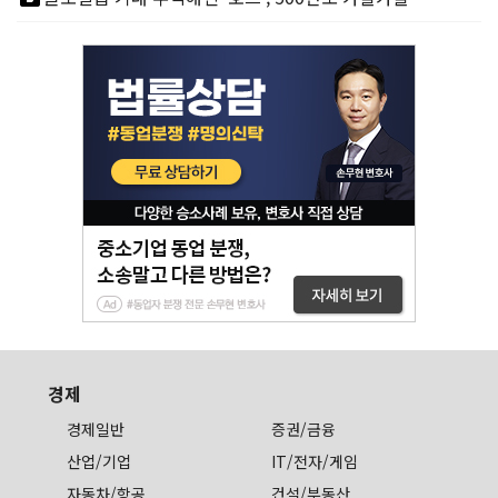
경제
경제일반
증권/금융
산업/기업
IT/전자/게임
자동차/항공
건설/부동산