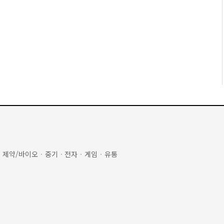
·
제약/바이오
·
중기
·
전자
·
게임
·
유통