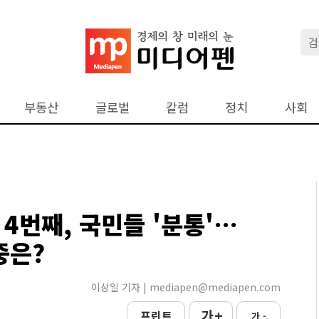
부동산
글로벌
칼럼
정치
사회
 4번째, 국민들 '분통'…
중은?
이상일 기자 | mediapen@mediapen.com
가 +
프린트
가 -