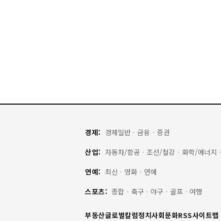
경제:
경제일반
·
금융
·
증권
산업:
자동차/항공
·
조선/철강
·
화학/에너지
연예:
최신
·
영화
·
연예
스포츠:
종합
·
축구
·
야구
·
골프
·
여행
부동산
글로벌
칼럼
정치
사회
문화
RSS
사이트맵