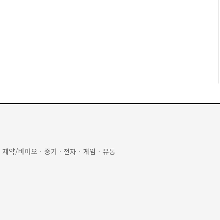
·
제약/바이오
·
중기
·
전자
·
게임
·
유통