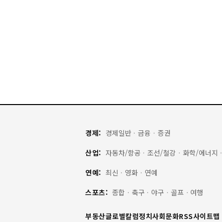
경제:
경제일반
·
금융
·
증권
산업:
자동차/항공
·
조선/철강
·
화학/에너지
연예:
최신
·
영화
·
연예
스포츠:
종합
·
축구
·
야구
·
골프
·
여행
부동산
글로벌
칼럼
정치
사회
문화
RSS
사이트맵