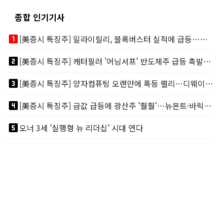
종합 인기기사
looks_one
[美증시 특징주] 일라이릴리, 블록버스터 실적에 급등…마운자로 매출 폭발
looks_two
[美증시 특징주] 캐터필러 '어닝서프' 반도체주 급등 촉발…"AI 데이터센터 건설 강력"
looks_3
[美증시 특징주] 양자컴퓨팅 오랜만에 폭등 랠리…디웨이브·아이온큐 주도
looks_4
[美증시 특징주] 금값 급등에 광산주 '훨훨'…뉴몬트·바릭마이닝 주도
looks_5
오너 3세 '실행형 뉴 리더십' 시대 연다