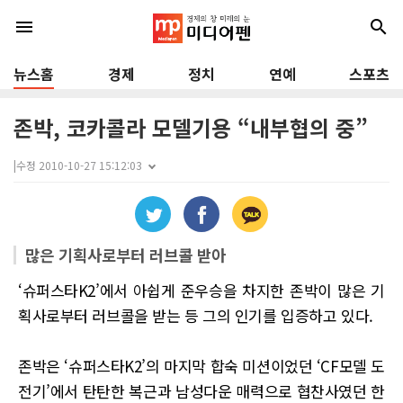
menu
search
뉴스홈
경제
정치
연예
스포츠
존박, 코카콜라 모델기용 “내부협의 중”
|
수정 2010-10-27 15:12:03
많은 기획사로부터 러브콜 받아
‘슈퍼스타K2’에서 아쉽게 준우승을 차지한 존박이 많은 기
획사로부터 러브콜을 받는 등 그의 인기를 입증하고 있다.
존박은 ‘슈퍼스타K2’의 마지막 합숙 미션이었던 ‘CF모델 도
전기’에서 탄탄한 복근과 남성다운 매력으로 협찬사였던 한