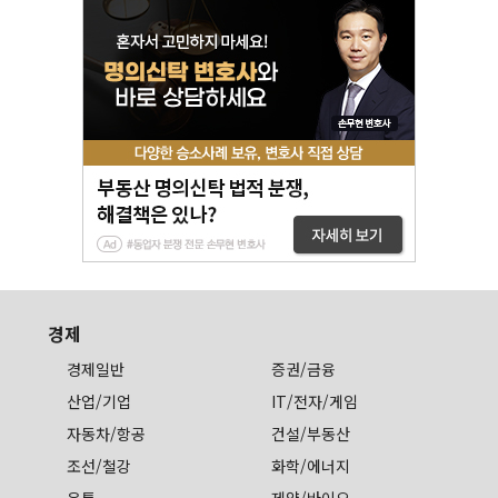
경제
경제일반
증권/금융
산업/기업
IT/전자/게임
자동차/항공
건설/부동산
조선/철강
화학/에너지