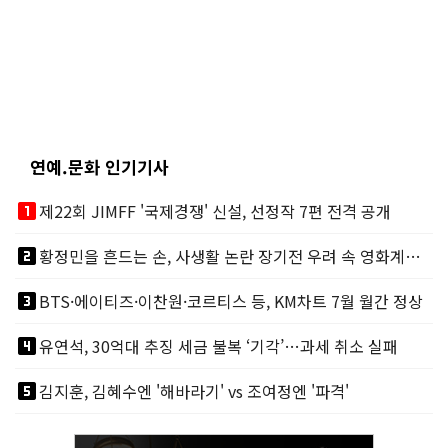
연예.문화 인기기사
looks_one
제22회 JIMFF '국제경쟁' 신설, 선정작 7편 전격 공개
looks_two
황정민을 흔드는 손, 사생활 논란 장기전 우려 속 영화계도 리스크
looks_3
BTS·에이티즈·이찬원·코르티스 등, KM차트 7월 월간 정상
looks_4
유연석, 30억대 추징 세금 불복 ‘기각’…과세 취소 실패
looks_5
김지훈, 김혜수엔 '해바라기' vs 조여정엔 '파격'