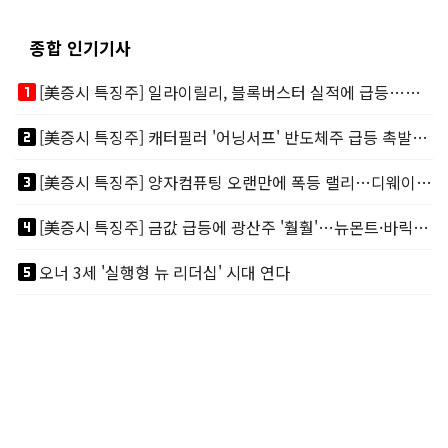
종합 인기기사
looks_one
[美증시 특징주] 일라이릴리, 블록버스터 실적에 급등…마운자로 매출 폭발
looks_two
[美증시 특징주] 캐터필러 '어닝서프' 반도체주 급등 촉발…"AI 데이터센터 건설 강력"
looks_3
[美증시 특징주] 양자컴퓨팅 오랜만에 폭등 랠리…디웨이브·아이온큐 주도
looks_4
[美증시 특징주] 금값 급등에 광산주 '훨훨'…뉴몬트·바릭마이닝 주도
looks_5
오너 3세 '실행형 뉴 리더십' 시대 연다