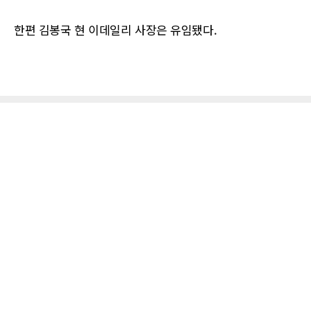
한편 김봉국 현 이데일리 사장은 유임됐다.