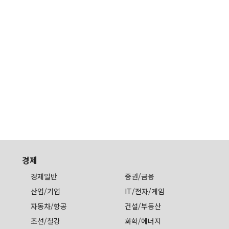
경제
경제일반
증권/금융
산업/기업
IT/전자/게임
자동차/항공
건설/부동산
조선/철강
화학/에너지