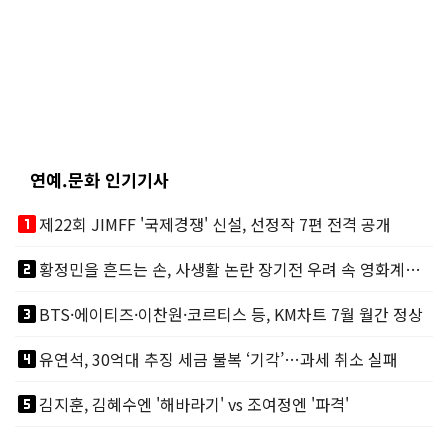
연예.문화 인기기사
looks_one
제22회 JIMFF '국제경쟁' 신설, 선정작 7편 전격 공개
looks_two
황정민을 흔드는 손, 사생활 논란 장기전 우려 속 영화계도 리스크
looks_3
BTS·에이티즈·이찬원·코르티스 등, KM차트 7월 월간 정상
looks_4
유연석, 30억대 추징 세금 불복 ‘기각’…과세 취소 실패
looks_5
김지훈, 김혜수엔 '해바라기' vs 조여정엔 '파격'