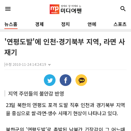
menu
search
뉴스홈
경제
정치
연예
스포츠
'연평도발'에 인천·경기북부 지역, 라면 사
재기
|
수정 2010-11-24 14:24:19
지역 주민들의 불안감 반영
23일 북한의 연평도 포격 도발 직후 인천과 경기북부 지역
을 중심으로 쌀·라면·생수 사재기 현상이 나타나고 있다.
북한군의 '연평도발'로 촉발된 남북간 긴장감이 그 어느때