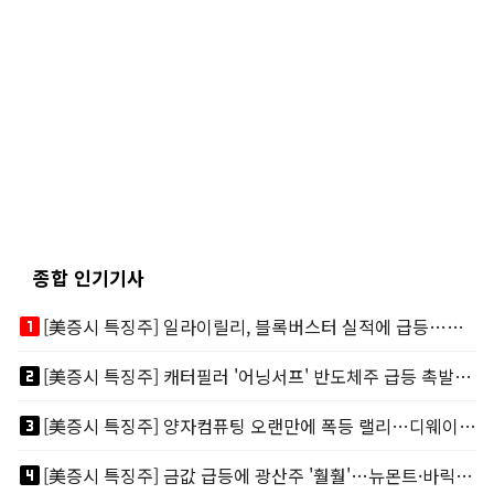
종합 인기기사
looks_one
[美증시 특징주] 일라이릴리, 블록버스터 실적에 급등…마운자로 매출 폭발
looks_two
[美증시 특징주] 캐터필러 '어닝서프' 반도체주 급등 촉발…"AI 데이터센터 건설 강력"
looks_3
[美증시 특징주] 양자컴퓨팅 오랜만에 폭등 랠리…디웨이브·아이온큐 주도
looks_4
[美증시 특징주] 금값 급등에 광산주 '훨훨'…뉴몬트·바릭마이닝 주도