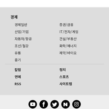
경제
경제일반
증권/금융
산업/기업
IT/전자/게임
자동차/항공
건설/부동산
조선/철강
화학/에너지
유통
제약/바이오
중기
칼럼
정치
연예
스포츠
RSS
사이트맵