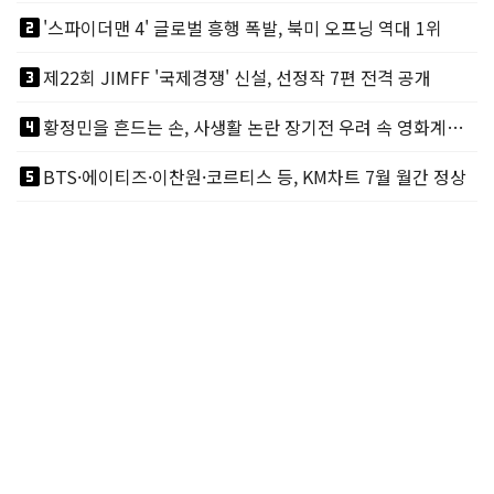
looks_two
'스파이더맨 4' 글로벌 흥행 폭발, 북미 오프닝 역대 1위
looks_3
제22회 JIMFF '국제경쟁' 신설, 선정작 7편 전격 공개
looks_4
황정민을 흔드는 손, 사생활 논란 장기전 우려 속 영화계도 리스크
looks_5
BTS·에이티즈·이찬원·코르티스 등, KM차트 7월 월간 정상