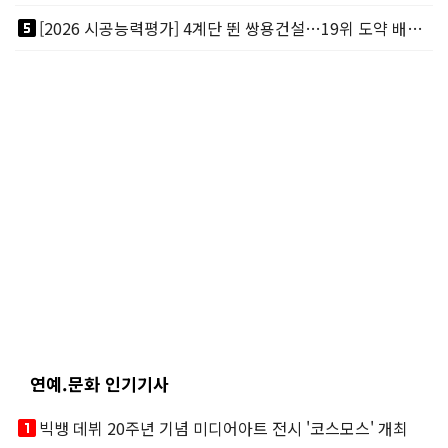
looks_5
[2026 시공능력평가] 4계단 뛴 쌍용건설…19위 도약 배경엔 ‘재무체력’
연예.문화 인기기사
looks_one
빅뱅 데뷔 20주년 기념 미디어아트 전시 '코스모스' 개최