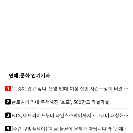
연예.문화 인기기사
looks_one
'그것이 알고 싶다' 통영 60대 여성 살인 사건…장미 터널 아래 킬러, 누구냐 넌?
looks_two
글로벌급 기대 무색해진 '호프', 500만도 가물가물
looks_3
BTS, 메트라이프부터 타임스스퀘어까지…그래미 패싱해도 미 대륙 꿀꺽
looks_4
[주간 쿠팡플레이] '지금 불륜이 문제가 아닙니다'와 '맨체스터 시티 VS 아틀레티코 마드리드 빅매치'