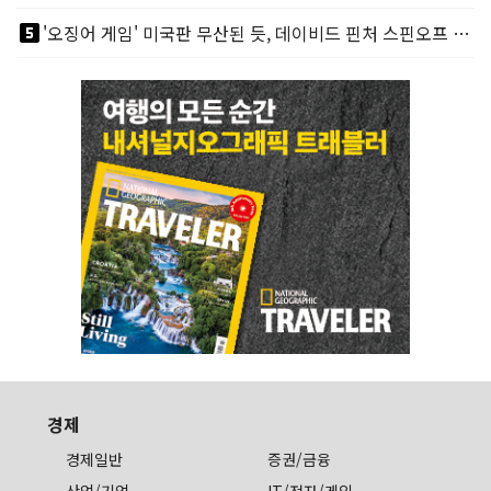
looks_5
'오징어 게임' 미국판 무산된 듯, 데이비드 핀처 스핀오프 철회
경제
경제일반
증권/금융