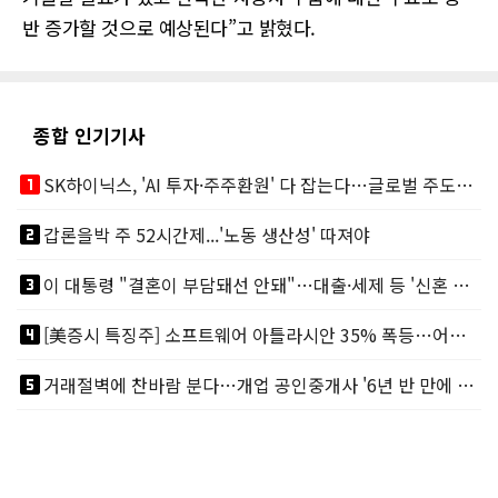
반 증가할 것으로 예상된다”고 밝혔다.
종합 인기기사
looks_one
SK하이닉스, 'AI 투자·주주환원' 다 잡는다…글로벌 주도권 굳히기
looks_two
갑론을박 주 52시간제...'노동 생산성' 따져야
looks_3
이 대통령 "결혼이 부담돼선 안돼"…대출·세제 등 '신혼 걸림돌' 제거
looks_4
[美증시 특징주] 소프트웨어 아틀라시안 35% 폭등…어닝서프, 투자의견 줄줄이 상향
looks_5
거래절벽에 찬바람 분다…개업 공인중개사 '6년 반 만에 최저'