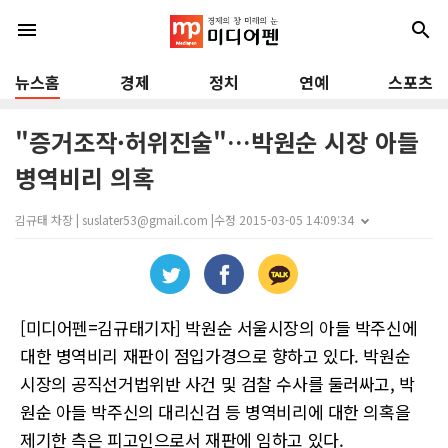
menu
search
뉴스홈
경제
정치
연예
스포츠
"증거조작·허위진술"…박원순 시장 아들
병역비리 의혹
김규태 차장 | suslater53@gmail.com |
수정 2015-03-05 14:09:34
[미디어펜=김규태기자] 박원순 서울시장의 아들 박주신에
대한 병역비리 재판이 점입가경으로 향하고 있다. 박원순
시장의 공직선거법위반 사건 및 검찰 수사를 둘러싸고, 박
원순 아들 박주신의 대리신검 등 병역비리에 대한 의혹을
제기한 측은 피고인으로서 재판에 임하고 있다.