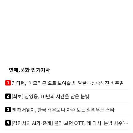
연예.문화 인기기사
looks_one
김다현, ‘이모티콘’으로 보여줄 새 얼굴…성숙해진 비주얼
looks_two
[화보] 임영웅, 10년의 시간을 담은 눈빛
looks_3
앤 해서웨이, 한국 배우보다 자주 보는 할리우드 스타
looks_4
[김민서의 AI가-중계] 골라 보던 OTT, 왜 다시 ‘본방 사수’를 부르나