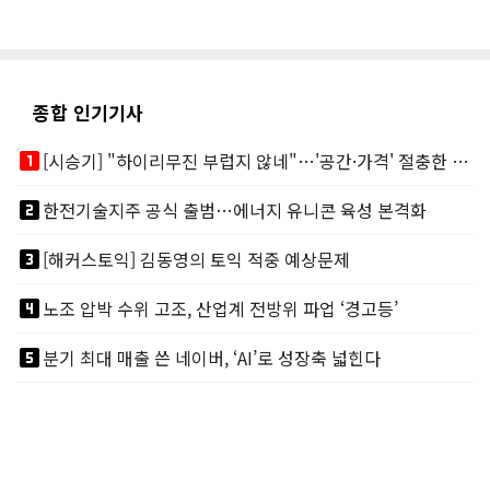
종합 인기기사
looks_one
[시승기] "하이리무진 부럽지 않네"…'공간·가격' 절충한 카니발 하이루프
looks_two
한전기술지주 공식 출범…에너지 유니콘 육성 본격화
looks_3
[해커스토익] 김동영의 토익 적중 예상문제
looks_4
노조 압박 수위 고조, 산업계 전방위 파업 ‘경고등’
looks_5
분기 최대 매출 쓴 네이버, ‘AI’로 성장축 넓힌다