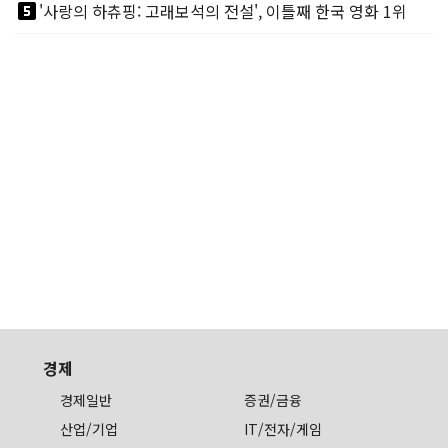
looks_5
'사랑의 하츄핑: 고래보석의 전설', 이틀째 한국 영화 1위
경제
경제일반
증권/금융
산업/기업
IT/전자/게임