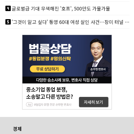
looks_4
글로벌급 기대 무색해진 '호프', 500만도 가물가물
looks_5
'그것이 알고 싶다' 통영 60대 여성 살인 사건…장미 터널 아래 킬러, 누구냐 넌?
경제