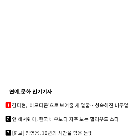
연예.문화 인기기사
looks_one
김다현, ‘이모티콘’으로 보여줄 새 얼굴…성숙해진 비주얼
looks_two
앤 해서웨이, 한국 배우보다 자주 보는 할리우드 스타
looks_3
[화보] 임영웅, 10년의 시간을 담은 눈빛