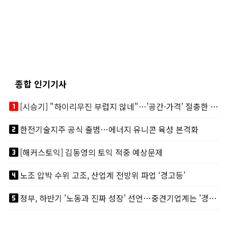
종합 인기기사
looks_one
[시승기] "하이리무진 부럽지 않네"…'공간·가격' 절충한 카니발 하이루프
looks_two
한전기술지주 공식 출범…에너지 유니콘 육성 본격화
looks_3
[해커스토익] 김동영의 토익 적중 예상문제
looks_4
노조 압박 수위 고조, 산업계 전방위 파업 ‘경고등’
looks_5
정부, 하반기 '노동과 진짜 성장' 선언…중견기업계는 '경영 불확실성' 우려