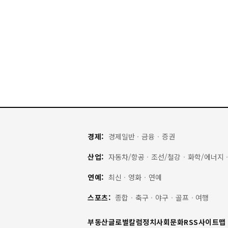
경제:
경제일반
·
금융
·
증권
산업:
자동차/항공
·
조선/철강
·
화학/에너지
연예:
최신
·
영화
·
연예
스포츠:
종합
·
축구
·
야구
·
골프
·
여행
부동산
글로벌
칼럼
정치
사회
문화
RSS
사이트맵