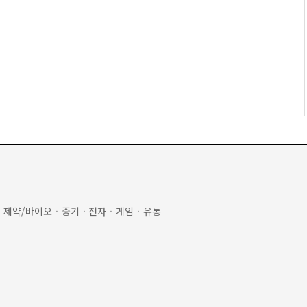
·
제약/바이오
·
중기
·
전자
·
게임
·
유통