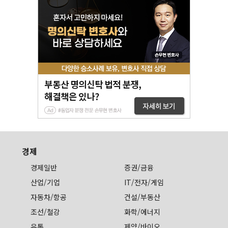
경제
경제일반
증권/금융
산업/기업
IT/전자/게임
자동차/항공
건설/부동산
조선/철강
화학/에너지
유통
제약/바이오