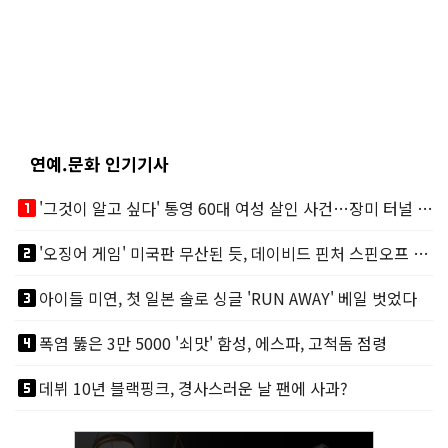
연예.문화 인기기사
looks_one
'그것이 알고 싶다' 통영 60대 여성 살인 사건…장미 터널 아래 킬러, 누구냐 넌?
looks_two
'오징어 게임' 미국판 무산된 듯, 데이비드 핀처 스핀오프 철회
looks_3
아이들 미연, 첫 일본 솔로 싱글 'RUN AWAY' 베일 벗었다
looks_4
폭염 뚫은 3만 5000 '쇠맛' 함성, 에스파, 고척돔 점령
looks_5
데뷔 10년 블랙핑크, 경사스러운 날 팬에 사과?