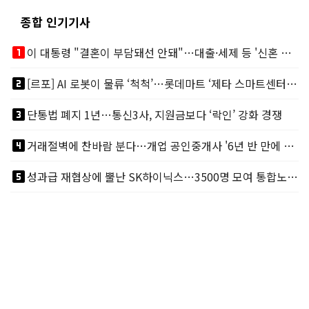
종합 인기기사
looks_one
이 대통령 "결혼이 부담돼선 안돼"…대출·세제 등 '신혼 걸림돌' 제거
looks_two
[르포] AI 로봇이 물류 ‘척척’…롯데마트 ‘제타 스마트센터’ 가보니
looks_3
단통법 폐지 1년…통신3사, 지원금보다 ‘락인’ 강화 경쟁
looks_4
거래절벽에 찬바람 분다…개업 공인중개사 '6년 반 만에 최저'
looks_5
성과급 재협상에 뿔난 SK하이닉스…3500명 모여 통합노조 띄운다