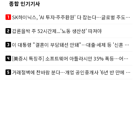
종합 인기기사
looks_one
SK하이닉스, 'AI 투자·주주환원' 다 잡는다…글로벌 주도권 굳히기
looks_two
갑론을박 주 52시간제...'노동 생산성' 따져야
looks_3
이 대통령 "결혼이 부담돼선 안돼"…대출·세제 등 '신혼 걸림돌' 제거
looks_4
[美증시 특징주] 소프트웨어 아틀라시안 35% 폭등…어닝서프, 투자의견 줄줄이 상향
looks_5
거래절벽에 찬바람 분다…개업 공인중개사 '6년 반 만에 최저'