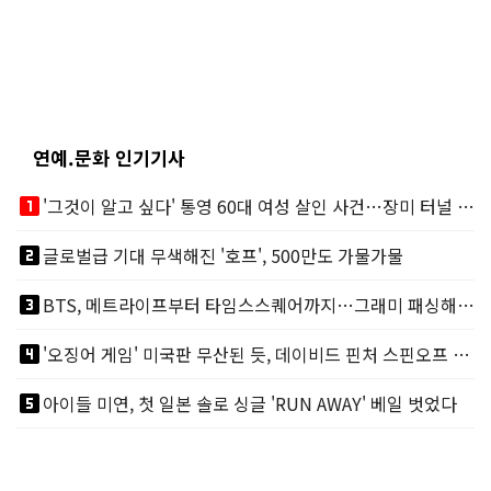
연예.문화 인기기사
looks_one
'그것이 알고 싶다' 통영 60대 여성 살인 사건…장미 터널 아래 킬러, 누구냐 넌?
looks_two
글로벌급 기대 무색해진 '호프', 500만도 가물가물
looks_3
BTS, 메트라이프부터 타임스스퀘어까지…그래미 패싱해도 미 대륙 꿀꺽
looks_4
'오징어 게임' 미국판 무산된 듯, 데이비드 핀처 스핀오프 철회
looks_5
아이들 미연, 첫 일본 솔로 싱글 'RUN AWAY' 베일 벗었다