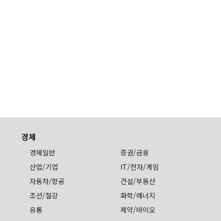
경제
경제일반
증권/금융
산업/기업
IT/전자/게임
자동차/항공
건설/부동산
조선/철강
화학/에너지
유통
제약/바이오