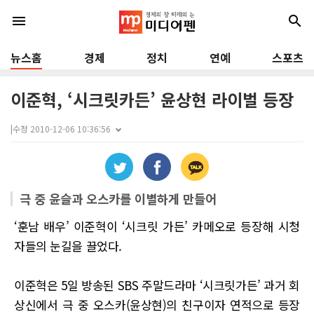
menu
search
뉴스홈
경제
정치
연예
스포츠
이준혁, ‘시크릿카든’ 윤상현 라이벌 등장
|
수정 2010-12-06 10:36:56
극 중 윤슬과 오스카를 이별하게 만들어
‘훈남 배우’ 이준혁이 ‘시크릿 가든’ 카메오로 등장해 시청
자들의 눈길을 끌었다.
이준혁은 5일 방송된 SBS 주말드라마 ‘시크릿가든’ 과거 회
상신에서 극 중 오스카(윤상현)의 친구이자 연적으로 등장