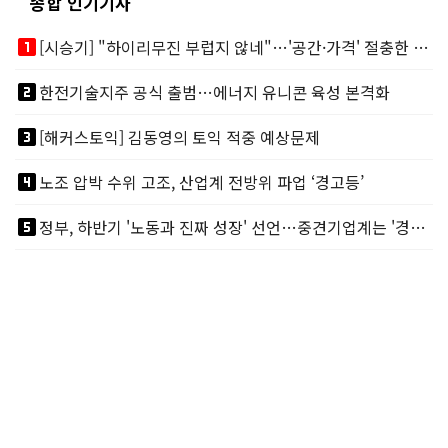
종합 인기기사
looks_one
[시승기] "하이리무진 부럽지 않네"…'공간·가격' 절충한 카니발 하이루프
looks_two
한전기술지주 공식 출범…에너지 유니콘 육성 본격화
looks_3
[해커스토익] 김동영의 토익 적중 예상문제
looks_4
노조 압박 수위 고조, 산업계 전방위 파업 ‘경고등’
looks_5
정부, 하반기 '노동과 진짜 성장' 선언…중견기업계는 '경영 불확실성' 우려