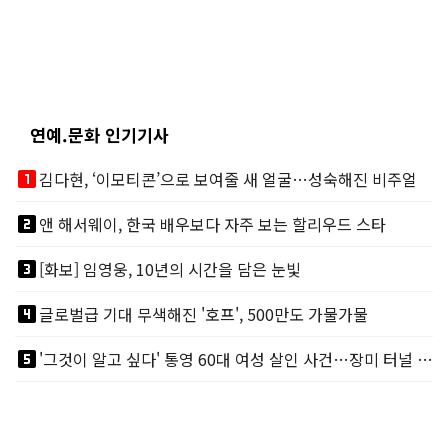
연예.문화 인기기사
looks_one
김다현, ‘이모티콘’으로 보여줄 새 얼굴…성숙해진 비주얼
looks_two
앤 해서웨이, 한국 배우보다 자주 보는 할리우드 스타
looks_3
[화보] 임영웅, 10년의 시간을 담은 눈빛
looks_4
글로벌급 기대 무색해진 '호프', 500만도 가물가물
looks_5
'그것이 알고 싶다' 통영 60대 여성 살인 사건…장미 터널 아래 킬러, 누구냐 넌?