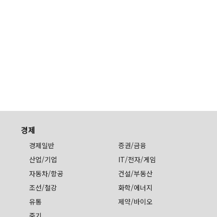
경제
경제일반
증권/금융
산업/기업
IT/전자/게임
자동차/항공
건설/부동산
조선/철강
화학/에너지
유통
제약/바이오
중기