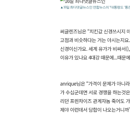
▲16일 최다댓글뉴스인 연합뉴스의 “대통령도 ‘통큰치
써글렌즈님은 “치킨값 신경쓰시지 마
고점과 비슷하다는 거는 아시는지요.
신경이신가요. 세계 유가가 비싸서(),
이유가 있나요 4대강 때문에...때문에
anrique님은 “가격이 문제가 아니라
가 수십군데면 서로 경쟁을 하는것은
리던 프렌차이즈 관계자놈 죽어도 
제야 이런데서 담합이 나오는거니까”