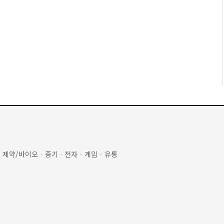
·
제약/바이오
·
중기
·
전자
·
게임
·
유통