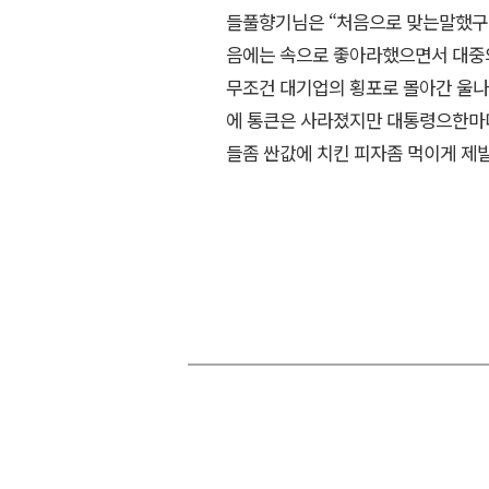
들풀향기님은 “처음으로 맞는말했구
음에는 속으로 좋아라했으면서 대중
무조건 대기업의 횡포로 몰아간 울나
에 통큰은 사라졌지만 대통령으한마
들좀 싼값에 치킨 피자좀 먹이게 제