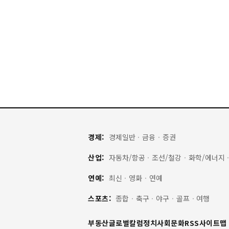
경제:
경제일반
·
금융
·
증권
산업:
자동차/항공
·
조선/철강
·
화학/에너지
연예:
최신
·
영화
·
연예
스포츠:
종합
·
축구
·
야구
·
골프
·
여행
부동산
글로벌
칼럼
정치
사회
문화
RSS
사이트맵